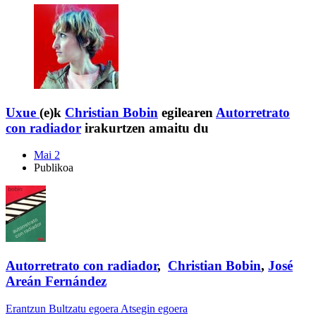
Uxue
(e)k
Christian Bobin
egilearen
Autorretrato
con radiador
irakurtzen amaitu du
Mai 2
Publikoa
Autorretrato con radiador
,
Christian Bobin
,
José
Areán Fernández
Erantzun
Bultzatu egoera
Atsegin egoera