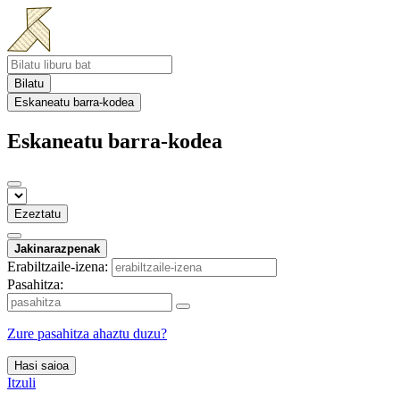
Bilatu
Eskaneatu barra-kodea
Eskaneatu barra-kodea
Ezeztatu
Jakinarazpenak
Erabiltzaile-izena:
Pasahitza:
Zure pasahitza ahaztu duzu?
Hasi saioa
Itzuli