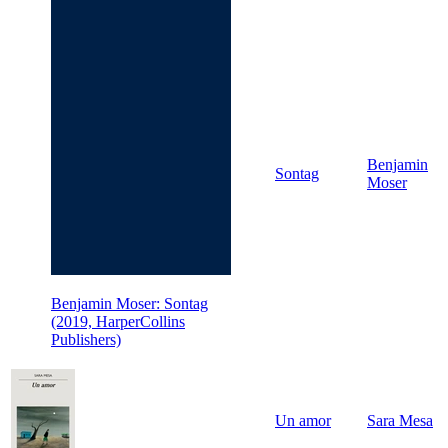
Benjamin
Sontag
Moser
Benjamin Moser: Sontag
(2019, HarperCollins
Publishers)
Un amor
Sara Mesa