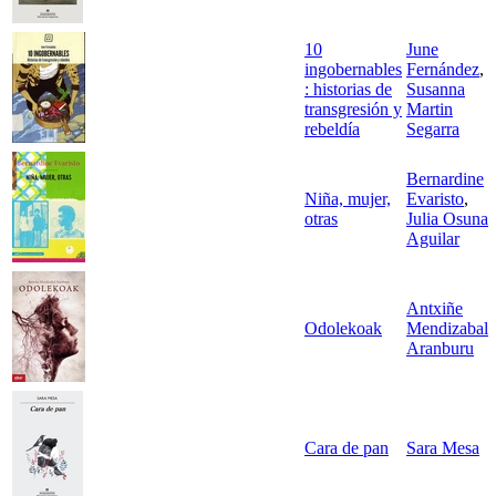
10
June
ingobernables
Fernández
,
: historias de
Susanna
transgresión y
Martin
rebeldía
Segarra
Bernardine
Niña, mujer,
Evaristo
,
otras
Julia Osuna
Aguilar
Antxiñe
Odolekoak
Mendizabal
Aranburu
Cara de pan
Sara Mesa