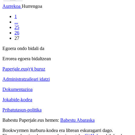
Aurrekoa
Hurrengoa
1
...
25
26
27
Egoera ondo bidali da
Errorea egoera bidaltzean
Paperjale.eus(r)i buruz
Administratzaileari idatzi
Dokumentazioa
Jokabide-kodea
Pribatutasun-politika
Babestu Paperjale.eus hemen:
Babestu Abaraska
Bookwyrmen iturburu-kodea era librean eskuragarri dago.