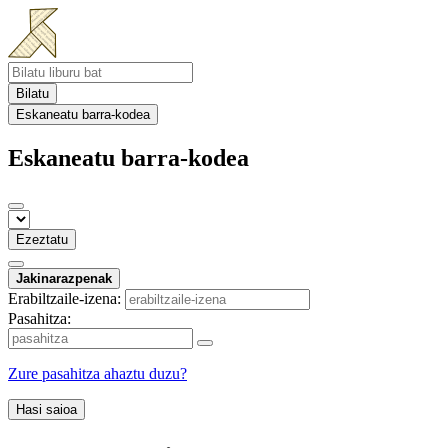
Bilatu
Eskaneatu barra-kodea
Eskaneatu barra-kodea
Ezeztatu
Jakinarazpenak
Erabiltzaile-izena:
Pasahitza:
Zure pasahitza ahaztu duzu?
Hasi saioa