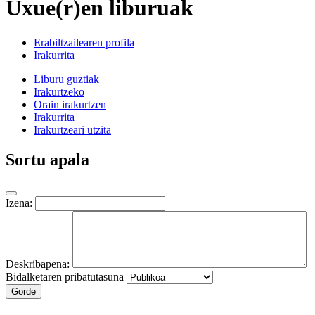
Uxue(r)en liburuak
Erabiltzailearen profila
Irakurrita
Liburu guztiak
Irakurtzeko
Orain irakurtzen
Irakurrita
Irakurtzeari utzita
Sortu apala
Izena:
Deskribapena:
Bidalketaren pribatutasuna
Gorde