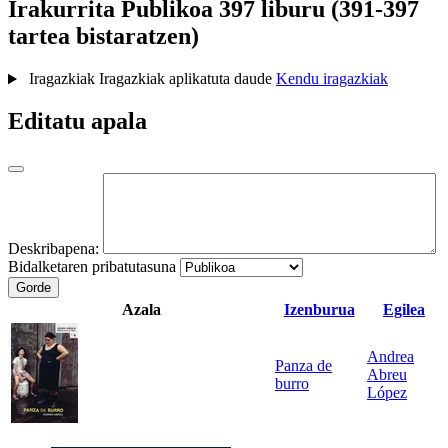
Irakurrita
Publikoa
397 liburu (391-397
tartea bistaratzen)
Iragazkiak
Iragazkiak aplikatuta daude
Kendu iragazkiak
Editatu apala
Deskribapena:
Bidalketaren pribatutasuna
Gorde
Azala
Izenburua
Egilea
Andrea
Panza de
Abreu
burro
López