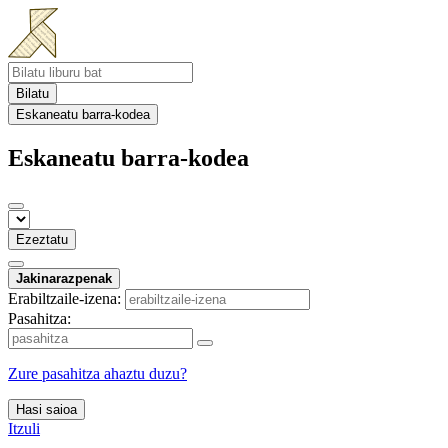
Bilatu
Eskaneatu barra-kodea
Eskaneatu barra-kodea
Ezeztatu
Jakinarazpenak
Erabiltzaile-izena:
Pasahitza:
Zure pasahitza ahaztu duzu?
Hasi saioa
Itzuli