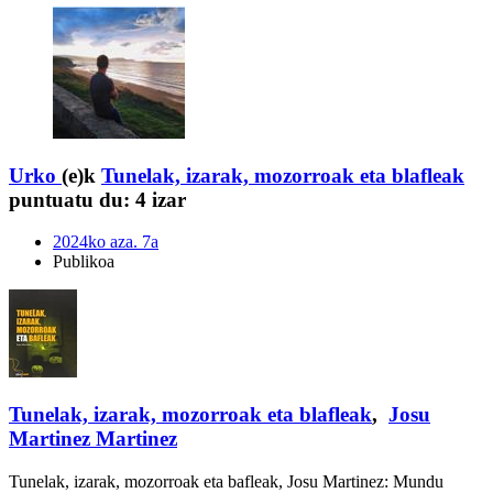
Urko
(e)k
Tunelak, izarak, mozorroak eta blafleak
puntuatu du:
4 izar
2024ko aza. 7a
Publikoa
Tunelak, izarak, mozorroak eta blafleak
,
Josu
Martinez Martinez
Tunelak, izarak, mozorroak eta bafleak, Josu Martinez: Mundu