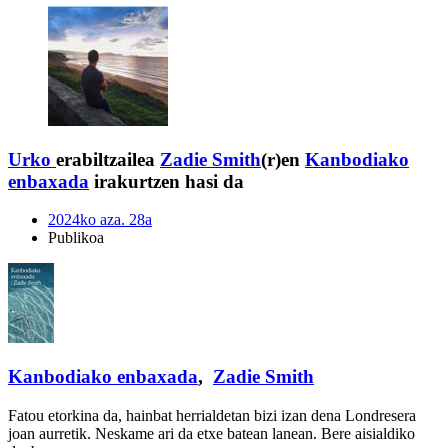
Urko
erabiltzailea
Zadie Smith
(r)en
Kanbodiako
enbaxada
irakurtzen hasi da
2024ko aza. 28a
Publikoa
Kanbodiako enbaxada
,
Zadie Smith
Fatou etorkina da, hainbat herrialdetan bizi izan dena Londresera
joan aurretik. Neskame ari da etxe batean lanean. Bere aisialdiko