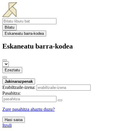
Bilatu
Eskaneatu barra-kodea
Eskaneatu barra-kodea
Ezeztatu
Jakinarazpenak
Erabiltzaile-izena:
Pasahitza:
Zure pasahitza ahaztu duzu?
Hasi saioa
Itzuli