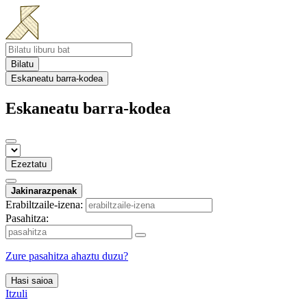
Bilatu
Eskaneatu barra-kodea
Eskaneatu barra-kodea
Ezeztatu
Jakinarazpenak
Erabiltzaile-izena:
Pasahitza:
Zure pasahitza ahaztu duzu?
Hasi saioa
Itzuli