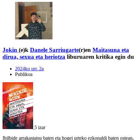
Jokin
(e)k
Danele Sarriugarte
(r)en
Maitasuna eta
dirua, sexua eta heriotza
liburuaren kritika egin du
2024ko urr. 2a
Publikoa
5 izar
Ibilbide arrakastatsu baten eta hogei urteko ezkonaldi baten ostean,