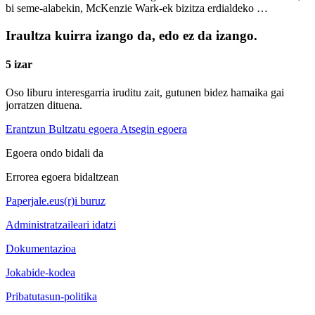
bi seme-alabekin, McKenzie Wark-ek bizitza erdialdeko …
Iraultza kuirra izango da, edo ez da izango.
5 izar
Oso liburu interesgarria iruditu zait, gutunen bidez hamaika gai
jorratzen dituena.
Erantzun
Bultzatu egoera
Atsegin egoera
Egoera ondo bidali da
Errorea egoera bidaltzean
Paperjale.eus(r)i buruz
Administratzaileari idatzi
Dokumentazioa
Jokabide-kodea
Pribatutasun-politika