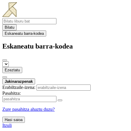
Bilatu
Eskaneatu barra-kodea
Eskaneatu barra-kodea
Ezeztatu
Jakinarazpenak
Erabiltzaile-izena:
Pasahitza:
Zure pasahitza ahaztu duzu?
Hasi saioa
Itzuli