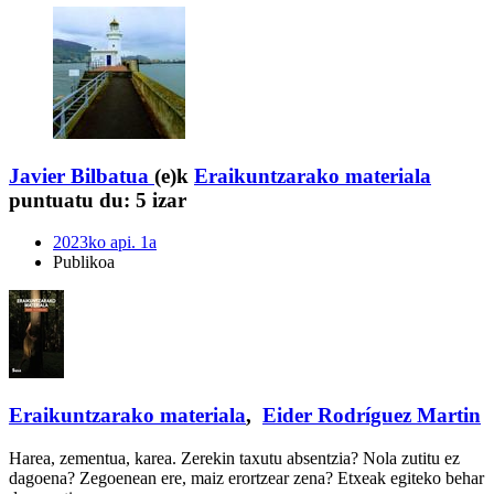
Javier Bilbatua
(e)k
Eraikuntzarako materiala
puntuatu du:
5 izar
2023ko api. 1a
Publikoa
Eraikuntzarako materiala
,
Eider Rodríguez Martin
Harea, zementua, karea. Zerekin taxutu absentzia? Nola zutitu ez
dagoena? Zegoenean ere, maiz erortzear zena? Etxeak egiteko behar