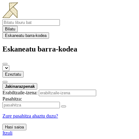
Bilatu
Eskaneatu barra-kodea
Eskaneatu barra-kodea
Ezeztatu
Jakinarazpenak
Erabiltzaile-izena:
Pasahitza:
Zure pasahitza ahaztu duzu?
Hasi saioa
Itzuli