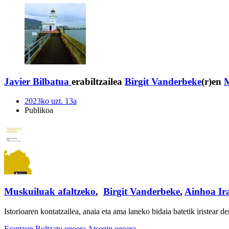
Javier Bilbatua
erabiltzailea
Birgit Vanderbeke
(r)en
M
2023ko uzt. 13a
Publikoa
Muskuiluak afaltzeko
,
Birgit Vanderbeke
,
Ainhoa Ir
Istorioaren kontatzailea, anaia eta ama laneko bidaia batetik iristear d
Erantzun
Bultzatu egoera
Atsegin egoera