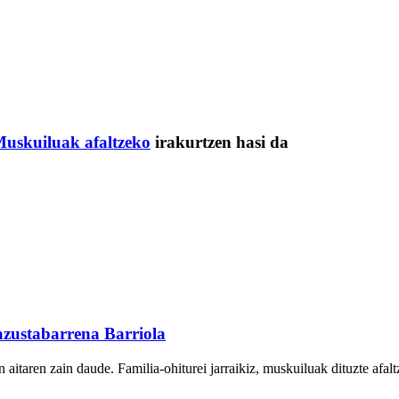
uskuiluak afaltzeko
irakurtzen hasi da
azustabarrena Barriola
en aitaren zain daude. Familia-ohiturei jarraikiz, muskuiluak dituzte afal