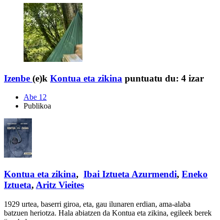
Izenbe
(e)k
Kontua eta zikina
puntuatu du:
4 izar
Abe 12
Publikoa
Kontua eta zikina
,
Ibai Iztueta Azurmendi
,
Eneko
Iztueta
,
Aritz Vieites
1929 urtea, baserri giroa, eta, gau ilunaren erdian, ama-alaba
batzuen heriotza. Hala abiatzen da Kontua eta zikina, egileek berek