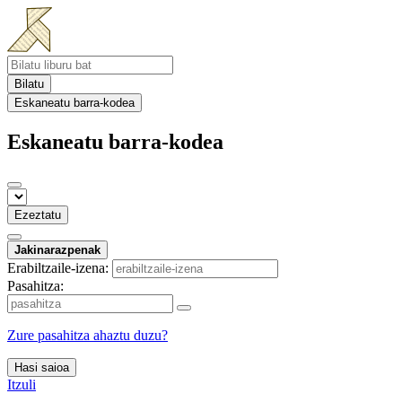
Bilatu
Eskaneatu barra-kodea
Eskaneatu barra-kodea
Ezeztatu
Jakinarazpenak
Erabiltzaile-izena:
Pasahitza:
Zure pasahitza ahaztu duzu?
Hasi saioa
Itzuli