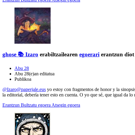
ghose 📚
Izaro
erabiltzailearen
egoerari
erantzun diot
Abu 28
Abu 28(e)an editatua
Publikoa
@Izaro@paperjale.eus
yo estoy con fragmentos de honor y la sinopsi
la editorial, debería tener esto en cuenta. O yo que sé, que igual da l
Erantzun
Bultzatu egoera
Atsegin egoera