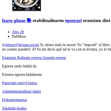
Izaro
ghose 📚
erabiltzailearen
egoerari
erantzun diot
Abu 28
Publikoa
@ghose@lectura.social
Si, tienes toda la razon! Yo "importé" el libro
en cuanto pueden! :D Ya me dices qué tal te va con la lectura, yo lo h
Erantzun
Bultzatu egoera
Atsegin egoera
Egoera ondo bidali da
Errorea egoera bidaltzean
Paperjale.eus(r)i buruz
Administratzaileari idatzi
Dokumentazioa
Jokabide-kodea