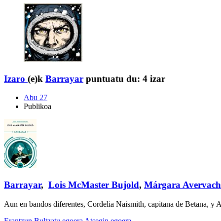
Izaro
(e)k
Barrayar
puntuatu du:
4 izar
Abu 27
Publikoa
Barrayar
,
Lois McMaster Bujold
,
Márgara Avervach
Aun en bandos diferentes, Cordelia Naismith, capitana de Betana, y A
Erantzun
Bultzatu egoera
Atsegin egoera