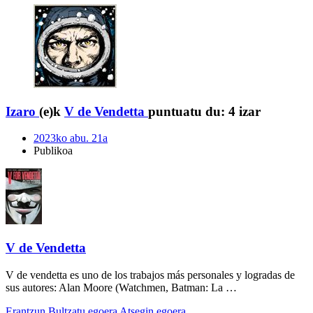
Izaro
(e)k
V de Vendetta
puntuatu du:
4 izar
2023ko abu. 21a
Publikoa
V de Vendetta
V de vendetta es uno de los trabajos más personales y logradas de
sus autores: Alan Moore (Watchmen, Batman: La …
Erantzun
Bultzatu egoera
Atsegin egoera