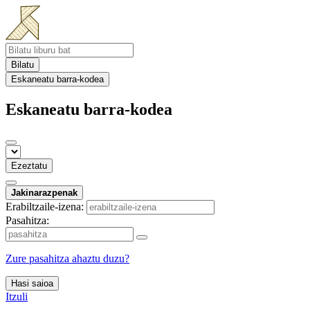
Bilatu
Eskaneatu barra-kodea
Eskaneatu barra-kodea
Ezeztatu
Jakinarazpenak
Erabiltzaile-izena:
Pasahitza:
Zure pasahitza ahaztu duzu?
Hasi saioa
Itzuli