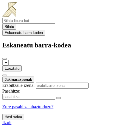
Bilatu
Eskaneatu barra-kodea
Eskaneatu barra-kodea
Ezeztatu
Jakinarazpenak
Erabiltzaile-izena:
Pasahitza:
Zure pasahitza ahaztu duzu?
Hasi saioa
Itzuli