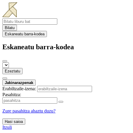
Bilatu
Eskaneatu barra-kodea
Eskaneatu barra-kodea
Ezeztatu
Jakinarazpenak
Erabiltzaile-izena:
Pasahitza:
Zure pasahitza ahaztu duzu?
Hasi saioa
Itzuli