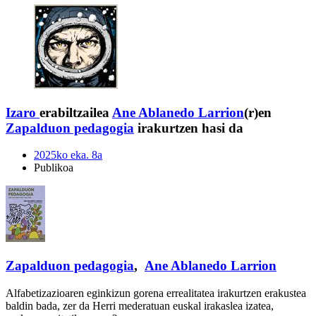
Izaro
erabiltzailea
Ane Ablanedo Larrion
(r)en
Zapalduon pedagogia
irakurtzen hasi da
2025ko eka. 8a
Publikoa
Zapalduon pedagogia
,
Ane Ablanedo Larrion
Alfabetizazioaren eginkizun gorena errealitatea irakurtzen erakustea
baldin bada, zer da Herri mederatuan euskal irakaslea izatea,