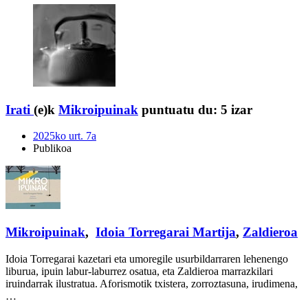
Irati
(e)k
Mikroipuinak
puntuatu du:
5 izar
2025ko urt. 7a
Publikoa
Mikroipuinak
,
Idoia Torregarai Martija
,
Zaldieroa
Idoia Torregarai kazetari eta umoregile usurbildarraren lehenengo
liburua, ipuin labur-laburrez osatua, eta Zaldieroa marrazkilari
iruindarrak ilustratua. Aforismotik txistera, zorroztasuna, irudimena,
…