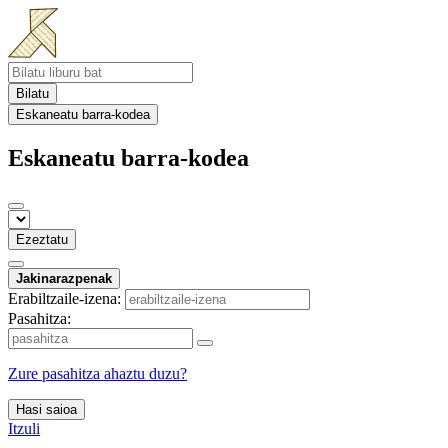
Bilatu
Eskaneatu barra-kodea
Eskaneatu barra-kodea
Ezeztatu
Jakinarazpenak
Erabiltzaile-izena:
Pasahitza:
Zure pasahitza ahaztu duzu?
Hasi saioa
Itzuli