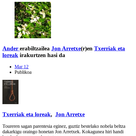
Ander
erabiltzailea
Jon Arretxe
(r)en
Txerriak eta
loreak
irakurtzen hasi da
Mar 12
Publikoa
Txerriak eta loreak
,
Jon Arretxe
Toureren sagan parentesia eginez, guztiz bestelako nobela beltza
dakarkigu oraingo honetan Jon Arretxek. Kokagunea hiri handi