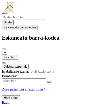
Bilatu
Eskaneatu barra-kodea
Eskaneatu barra-kodea
Ezeztatu
Jakinarazpenak
Erabiltzaile-izena:
Pasahitza:
Zure pasahitza ahaztu duzu?
Hasi saioa
Itzuli