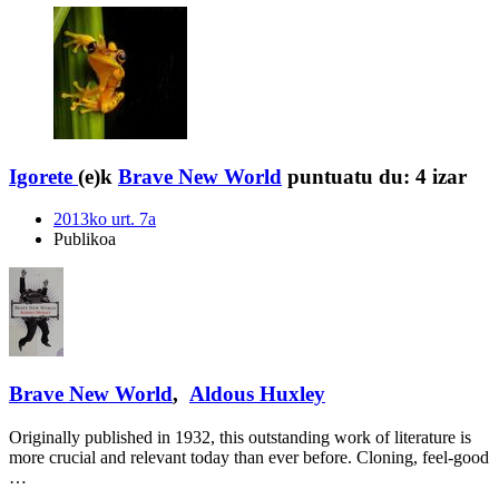
Igorete
(e)k
Brave New World
puntuatu du:
4 izar
2013ko urt. 7a
Publikoa
Brave New World
,
Aldous Huxley
Originally published in 1932, this outstanding work of literature is
more crucial and relevant today than ever before. Cloning, feel-good
…