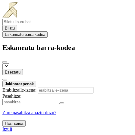
Bilatu
Eskaneatu barra-kodea
Eskaneatu barra-kodea
Ezeztatu
Jakinarazpenak
Erabiltzaile-izena:
Pasahitza:
Zure pasahitza ahaztu duzu?
Hasi saioa
Itzuli