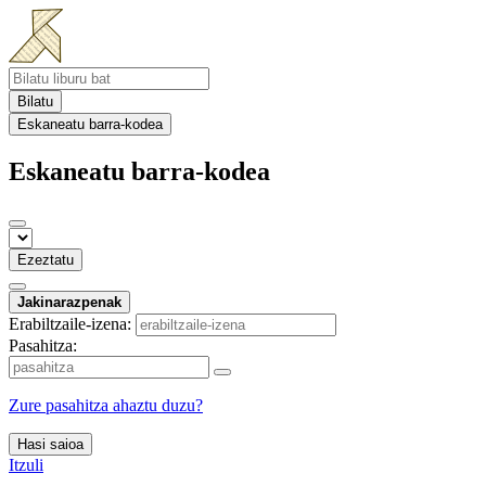
Bilatu
Eskaneatu barra-kodea
Eskaneatu barra-kodea
Ezeztatu
Jakinarazpenak
Erabiltzaile-izena:
Pasahitza:
Zure pasahitza ahaztu duzu?
Hasi saioa
Itzuli