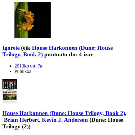
Igorete
(e)k
House Harkonnen (Dune: House
Trilogy, Book 2)
puntuatu du:
4 izar
2013ko urt. 7a
Publikoa
House Harkonnen (Dune: House Trilogy, Book 2)
,
Brian Herbert
,
Kevin J. Anderson
(Dune: House
Trilogy (2))