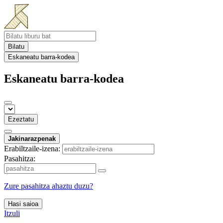
Bilatu
Eskaneatu barra-kodea
Eskaneatu barra-kodea
Ezeztatu
Jakinarazpenak
Erabiltzaile-izena:
Pasahitza:
Zure pasahitza ahaztu duzu?
Hasi saioa
Itzuli