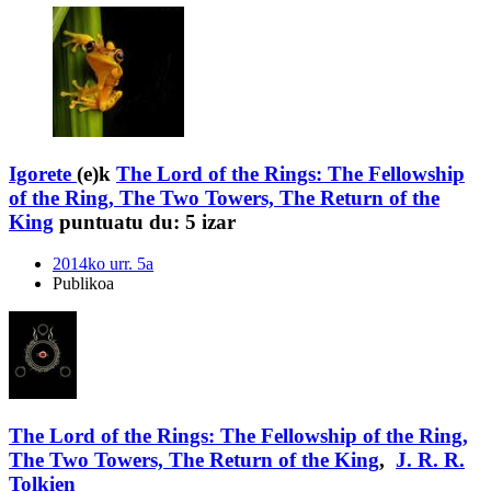
Igorete
(e)k
The Lord of the Rings: The Fellowship
of the Ring, The Two Towers, The Return of the
King
puntuatu du:
5 izar
2014ko urr. 5a
Publikoa
The Lord of the Rings: The Fellowship of the Ring,
The Two Towers, The Return of the King
,
J. R. R.
Tolkien