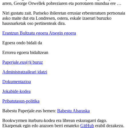
arren, George Orwellek pobreziaren eta porrotaren mundua ere …
Niri gustatu zait. Pariseko ibileretan errusiar erbesteratuen pertsonaia
asko maite dut eta Londresen, ostera, eskale izaerari buruzko
hausnarketak oso pertinenteak dira.
Erantzun
Bultzatu egoera
Atsegin egoera
Egoera ondo bidali da
Errorea egoera bidaltzean
Paperjale.eus(r)i buruz
Administratzaileari idatzi
Dokumentazioa
Jokabide-kodea
Pribatutasun-politika
Babestu Paperjale.eus hemen:
Babestu Abaraska
Bookwyrmen iturburu-kodea era librean eskuragarri dago.
Ekarpenak egin edo arazoen berri emateko
GitHub
erabil dezakezu.