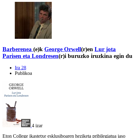
Barberenea
(e)k
George Orwell
(r)en
Lur jota
Parisen eta Londresen
(r)i buruzko iruzkina egin du
Ira 28
Publikoa
4 izar
Eton College ikastetxe esklusiboaren heziketa pribilegiatua jaso