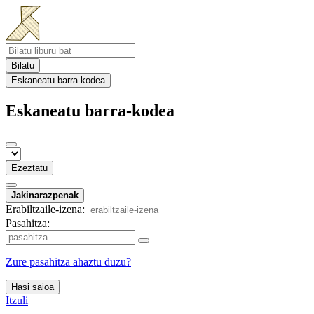
Bilatu
Eskaneatu barra-kodea
Eskaneatu barra-kodea
Ezeztatu
Jakinarazpenak
Erabiltzaile-izena:
Pasahitza:
Zure pasahitza ahaztu duzu?
Hasi saioa
Itzuli