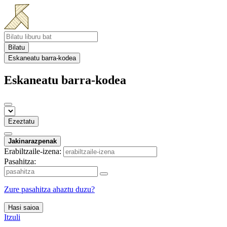
Bilatu
Eskaneatu barra-kodea
Eskaneatu barra-kodea
Ezeztatu
Jakinarazpenak
Erabiltzaile-izena:
Pasahitza:
Zure pasahitza ahaztu duzu?
Hasi saioa
Itzuli