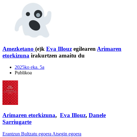
Amezketano
(e)k
Eva Illouz
egilearen
Arimaren
etorkizuna
irakurtzen amaitu du
2025ko eka. 5a
Publikoa
Arimaren etorkizuna
,
Eva Illouz
,
Danele
Sarriugarte
Erantzun
Bultzatu egoera
Atsegin egoera