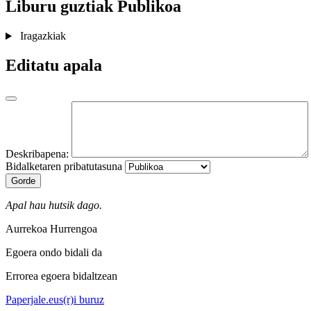
Liburu guztiak
Publikoa
Iragazkiak
Editatu apala
Deskribapena:
Bidalketaren pribatutasuna
Gorde
Apal hau hutsik dago.
Aurrekoa
Hurrengoa
Egoera ondo bidali da
Errorea egoera bidaltzean
Paperjale.eus(r)i buruz