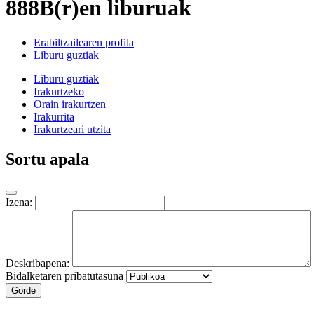
888B(r)en liburuak
Erabiltzailearen profila
Liburu guztiak
Liburu guztiak
Irakurtzeko
Orain irakurtzen
Irakurrita
Irakurtzeari utzita
Sortu apala
Izena:
Deskribapena:
Bidalketaren pribatutasuna
Gorde