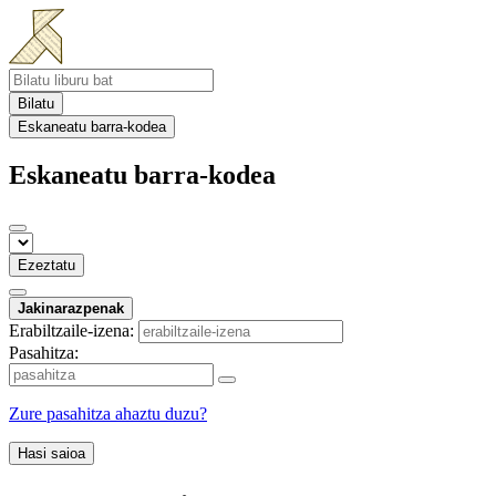
Bilatu
Eskaneatu barra-kodea
Eskaneatu barra-kodea
Ezeztatu
Jakinarazpenak
Erabiltzaile-izena:
Pasahitza:
Zure pasahitza ahaztu duzu?
Hasi saioa