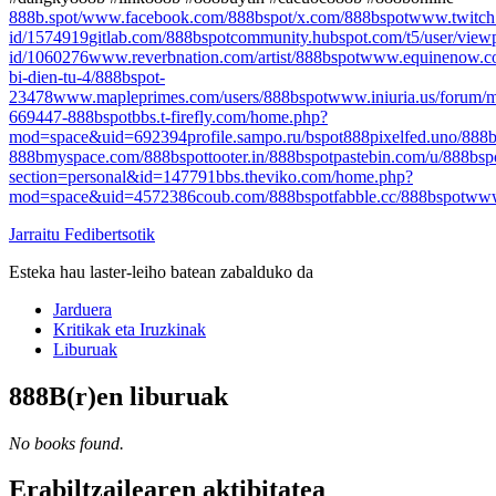
888b.spot/
www.facebook.com/888bspot/
x.com/888bspot
www.twitch.
id/1574919
gitlab.com/888bspot
community.hubspot.com/t5/user/viewp
id/1060276
www.reverbnation.com/artist/888bspot
www.equinenow.co
bi-dien-tu-4/888bspot-
23478
www.mapleprimes.com/users/888bspot
www.iniuria.us/forum/
669447-888bspot
bbs.t-firefly.com/home.php?
mod=space&uid=692394
profile.sampo.ru/bspot888
pixelfed.uno/888
888b
myspace.com/888bspot
tooter.in/888bspot
pastebin.com/u/888bsp
section=personal&id=147791
bbs.theviko.com/home.php?
mod=space&uid=4572386
coub.com/888bspot
fabble.cc/888bspot
www
Jarraitu Fedibertsotik
Esteka hau laster-leiho batean zabalduko da
Jarduera
Kritikak eta Iruzkinak
Liburuak
888B(r)en liburuak
No books found.
Erabiltzailearen aktibitatea