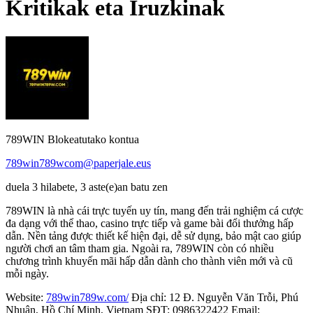
Kritikak eta Iruzkinak
789WIN
Blokeatutako kontua
789win789wcom@paperjale.eus
duela 3 hilabete, 3 aste(e)an batu zen
789WIN là nhà cái trực tuyến uy tín, mang đến trải nghiệm cá cược
đa dạng với thể thao, casino trực tiếp và game bài đổi thưởng hấp
dẫn. Nền tảng được thiết kế hiện đại, dễ sử dụng, bảo mật cao giúp
người chơi an tâm tham gia. Ngoài ra, 789WIN còn có nhiều
chương trình khuyến mãi hấp dẫn dành cho thành viên mới và cũ
mỗi ngày.
Website:
789win789w.com/
Địa chỉ: 12 Đ. Nguyễn Văn Trỗi, Phú
Nhuận, Hồ Chí Minh, Vietnam SĐT: 0986322422 Email: