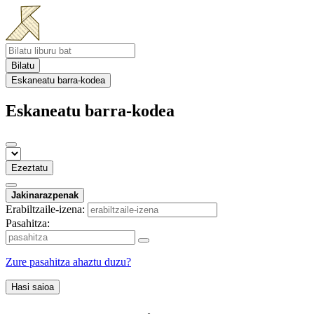
Bilatu
Eskaneatu barra-kodea
Eskaneatu barra-kodea
Ezeztatu
Jakinarazpenak
Erabiltzaile-izena:
Pasahitza:
Zure pasahitza ahaztu duzu?
Hasi saioa