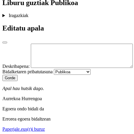
Liburu guztiak
Publikoa
Iragazkiak
Editatu apala
Deskribapena:
Bidalketaren pribatutasuna
Gorde
Apal hau hutsik dago.
Aurrekoa
Hurrengoa
Egoera ondo bidali da
Errorea egoera bidaltzean
Paperjale.eus(r)i buruz