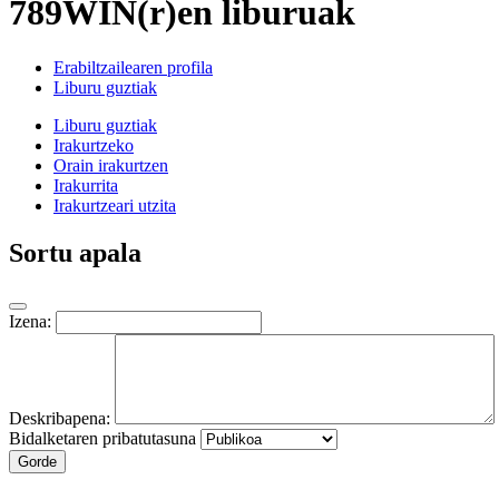
789WIN(r)en liburuak
Erabiltzailearen profila
Liburu guztiak
Liburu guztiak
Irakurtzeko
Orain irakurtzen
Irakurrita
Irakurtzeari utzita
Sortu apala
Izena:
Deskribapena:
Bidalketaren pribatutasuna
Gorde