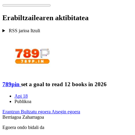
Erabiltzailearen aktibitatea
RSS jarioa
Itzuli
789pin
set a goal to read 12 books in 2026
Api 18
Publikoa
Erantzun
Bultzatu egoera
Atsegin egoera
Berriagoa
Zaharragoa
Egoera ondo bidali da