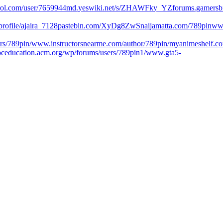
rol.com/user/7659944
md.yeswiki.net/s/ZHAWFky_YZ
forums.gamersbi
profile/ajaira_7128
pastebin.com/XyDg8ZwS
naijamatta.com/789pin
www
rs/789pin/
www.instructorsnearme.com/author/789pin/
myanimeshelf.co
pceducation.acm.org/wp/forums/users/789pin1/
www.gta5-