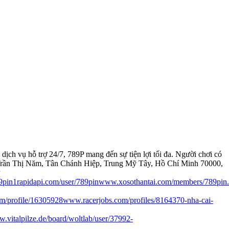
dịch vụ hỗ trợ 24/7, 789P mang đến sự tiện lợi tối đa. Người chơi có
Trần Thị Năm, Tân Chánh Hiệp, Trung Mỹ Tây, Hồ Chí Minh 70000,
9pin1
rapidapi.com/user/789pin
www.xosothantai.com/members/789pin
m/profile/16305928
www.racerjobs.com/profiles/8164370-nha-cai-
.vitalpilze.de/board/woltlab/user/37992-