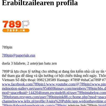
Erabiltzailearen profila
789pin
789pin@paperjale.eus
duela 3 hilabete, 2 aste(e)an batu zen
789P là lựa chọn lý tưởng cho những ai đang tìm kiếm nhà cái uy tín 
thể tham gia dễ dàng và tận hưởng cơ hội chiến thắng mỗi ngày. Thông
Vietnam Số điện thoại: 0982128589 Hastags: #789P #nhaCai789P #
www.facebook.com/789pin1/
www.youtube.com/@789pin1
www.pint
md
motion-gallery.net/users/954669
hmsay.com/members/789pin/
bbs.
mod=space&uid=144204
forum.pwstudelft.nl/user/789pin
tabelog.com
789p
forum.rexygen.com/user/789pin
pink88.cc/home.php?mod=spac
channels
www.telix.pl/profile/Ajaira%20Public/
app.wedonthavetime.or
789pin/#about
shareshortcuts.com/u/789pin/
teletype.link/789pin
bizi