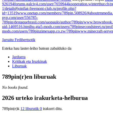
926194
forums.galciv4.com/user/7659944
kooperation.winterthur.ch/pr
1/details#join
fiat-freemont-club.ru/profile.php?
id=13519
www.onetap.com/members/789pin.508926/#about
rmmedia.
pvp.com/user/556785-
789pin/
destaquebrasil.com/saopaulo/author/789pin/
www.brownbook.n
uid-1469516.html
hu.gta5-mods.com/users/789pin
secondstreet.ru/prof
mods.com/users/789pin
zimexapp.co.zw/789pin
www.minecraft-server
Jarraitu Fedibertsotik
Esteka hau laster-leiho batean zabalduko da
Jarduera
Kritikak eta Iruzkinak
Liburuak
789pin(r)en liburuak
No books found.
2026 urteko irakurketa-helburua
789pin(e)k
12 liburutik 0
irakurri ditu.