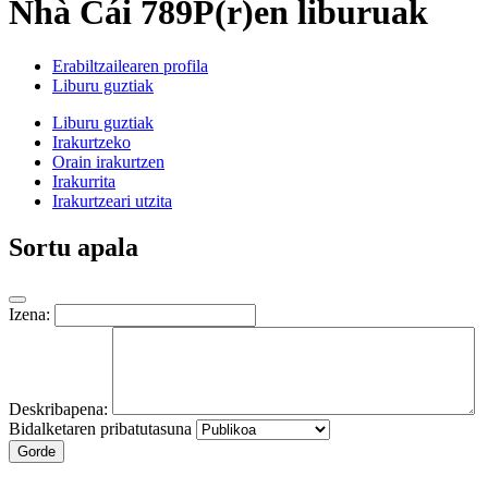
Nhà Cái 789P(r)en liburuak
Erabiltzailearen profila
Liburu guztiak
Liburu guztiak
Irakurtzeko
Orain irakurtzen
Irakurrita
Irakurtzeari utzita
Sortu apala
Izena:
Deskribapena:
Bidalketaren pribatutasuna
Gorde