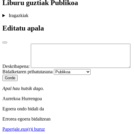
Liburu guztiak
Publikoa
Iragazkiak
Editatu apala
Deskribapena:
Bidalketaren pribatutasuna
Gorde
Apal hau hutsik dago.
Aurrekoa
Hurrengoa
Egoera ondo bidali da
Errorea egoera bidaltzean
Paperjale.eus(r)i buruz