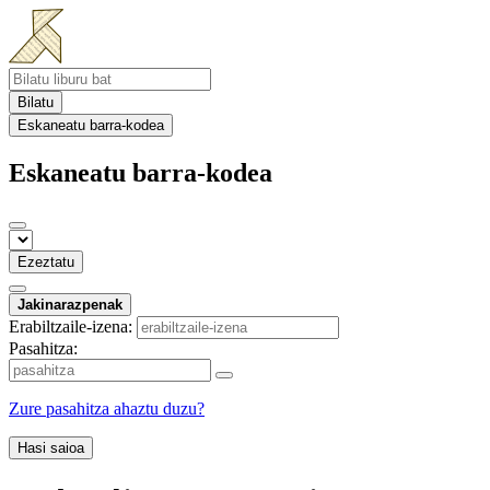
Bilatu
Eskaneatu barra-kodea
Eskaneatu barra-kodea
Ezeztatu
Jakinarazpenak
Erabiltzaile-izena:
Pasahitza:
Zure pasahitza ahaztu duzu?
Hasi saioa