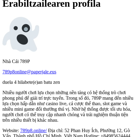
Erabiltzailearen profila
Nhà Cái 789P
789p8online@paperjale.eus
duela 4 hilabete(e)an batu zen
Nhiều người chơi lựa chọn những nền tảng có hệ thống trò chơi
phong phú để giải trí trực tuyến. Trong số đó, 789P mang đến nhiều
lựa chọn hấp dẫn như casino live, cá cược thể thao, slot game và
nhiều mini game đổi thưởng thú vị. Nhờ hệ thống được tối ưu hóa,
người chơi có thể truy cập nhanh chóng và trải nghiệm thuận tiện
trên nhiều thiết bị khác nhau.
Website:
789p8.online/
Địa chỉ: 52 Phan Huy Ích, Phường 12, Gò
Vấp, Thành phố Hồ Chí Minh, Việt Nam Hotline: +84985624444