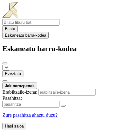
Bilatu
Eskaneatu barra-kodea
Eskaneatu barra-kodea
Ezeztatu
Jakinarazpenak
Erabiltzaile-izena:
Pasahitza:
Zure pasahitza ahaztu duzu?
Hasi saioa