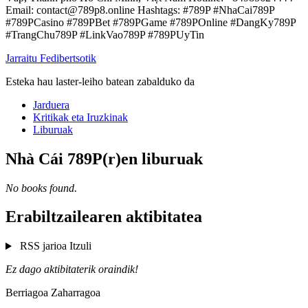
Email: contact@789p8.online Hashtags: #789P #NhaCai789P
#789PCasino #789PBet #789PGame #789POnline #DangKy789P
#TrangChu789P #LinkVao789P #789PUyTin
Jarraitu Fedibertsotik
Esteka hau laster-leiho batean zabalduko da
Jarduera
Kritikak eta Iruzkinak
Liburuak
Nhà Cái 789P(r)en liburuak
No books found.
Erabiltzailearen aktibitatea
RSS jarioa
Itzuli
Ez dago aktibitaterik oraindik!
Berriagoa
Zaharragoa