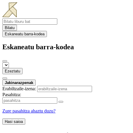
Bilatu
Eskaneatu barra-kodea
Eskaneatu barra-kodea
Ezeztatu
Jakinarazpenak
Erabiltzaile-izena:
Pasahitza:
Zure pasahitza ahaztu duzu?
Hasi saioa