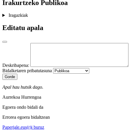
Irakurtzeko
Publikoa
Iragazkiak
Editatu apala
Deskribapena:
Bidalketaren pribatutasuna
Gorde
Apal hau hutsik dago.
Aurrekoa
Hurrengoa
Egoera ondo bidali da
Errorea egoera bidaltzean
Paperjale.eus(r)i buruz