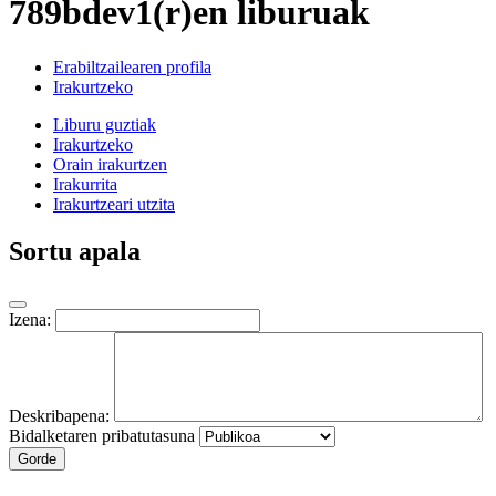
789bdev1(r)en liburuak
Erabiltzailearen profila
Irakurtzeko
Liburu guztiak
Irakurtzeko
Orain irakurtzen
Irakurrita
Irakurtzeari utzita
Sortu apala
Izena:
Deskribapena:
Bidalketaren pribatutasuna
Gorde