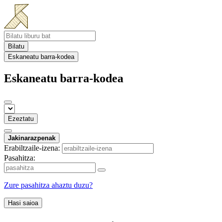
Bilatu
Eskaneatu barra-kodea
Eskaneatu barra-kodea
Ezeztatu
Jakinarazpenak
Erabiltzaile-izena:
Pasahitza:
Zure pasahitza ahaztu duzu?
Hasi saioa