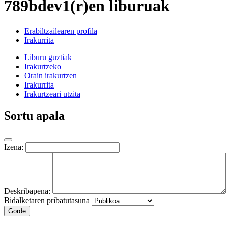
789bdev1(r)en liburuak
Erabiltzailearen profila
Irakurrita
Liburu guztiak
Irakurtzeko
Orain irakurtzen
Irakurrita
Irakurtzeari utzita
Sortu apala
Izena:
Deskribapena:
Bidalketaren pribatutasuna
Gorde