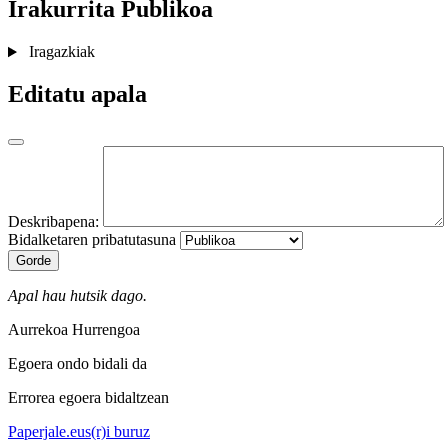
Irakurrita
Publikoa
Iragazkiak
Editatu apala
Deskribapena:
Bidalketaren pribatutasuna
Gorde
Apal hau hutsik dago.
Aurrekoa
Hurrengoa
Egoera ondo bidali da
Errorea egoera bidaltzean
Paperjale.eus(r)i buruz