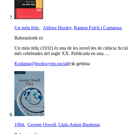
Un món feliç
,
Aldous Huxley
,
Ramon Folch i Camarasa
Baloraziorik ez
Un món feliç (1932) és una de les novel·les de ciència ficció
més celebrades del segle XX. Publicada en una …
Kodama@bookwyrm.social
(e)k gehitua
1984
,
George Orwell
,
Lluís-Anton Baulenas