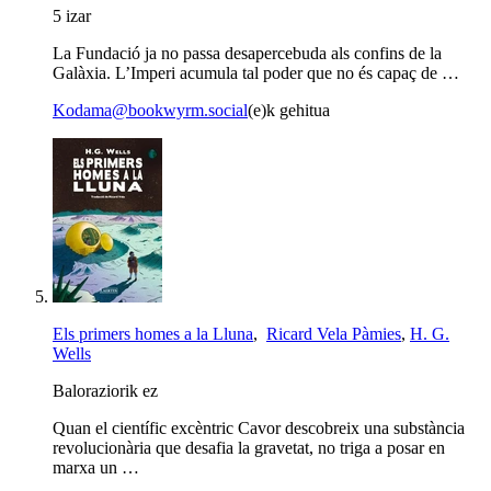
5 izar
La Fundació ja no passa desapercebuda als confins de la
Galàxia. L’Imperi acumula tal poder que no és capaç de …
Kodama@bookwyrm.social
(e)k gehitua
Els primers homes a la Lluna
,
Ricard Vela Pàmies
,
H. G.
Wells
Baloraziorik ez
Quan el científic excèntric Cavor descobreix una substància
revolucionària que desafia la gravetat, no triga a posar en
marxa un …