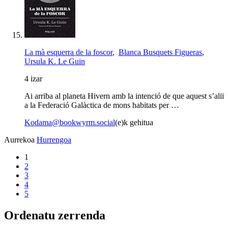
La mà esquerra de la foscor
,
Blanca Busquets Figueras
,
Ursula K. Le Guin
4 izar
Ai arriba al planeta Hivern amb la intenció de que aquest s’aliï
a la Federació Galàctica de mons habitats per …
Kodama@bookwyrm.social
(e)k gehitua
Aurrekoa
Hurrengoa
1
2
3
4
5
Ordenatu zerrenda