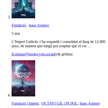
Fundació
,
Isaac Asimov
5 izar
L’Imperi Galàctic s’ha expandit i consolidat al llarg de 12.000
anys, de manera que ningú pot sospitar que el cor …
Kodama@bookwyrm.social
(e)k gehitua
Fundació i Imperi
,
OCTAVI GIL i PUJOL
,
Isaac Asimov