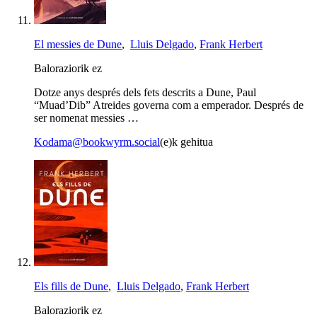
El messies de Dune
,
Lluis Delgado
,
Frank Herbert
Baloraziorik ez
Dotze anys després dels fets descrits a Dune, Paul
“Muad’Dib” Atreides governa com a emperador. Després de
ser nomenat messies …
Kodama@bookwyrm.social
(e)k gehitua
Els fills de Dune
,
Lluis Delgado
,
Frank Herbert
Baloraziorik ez