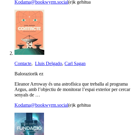
Kodama@bookwyrm.social
(e)k gehitua
Contacte
,
Lluis Delgado
,
Carl Sagan
Baloraziorik ez
Eleanor Arroway és una astrofísica que treballa al programa
Argus, amb l’objectiu de monitorar l’espai exterior per cercar
senyals de …
Kodama@bookwyrm.social
(e)k gehitua