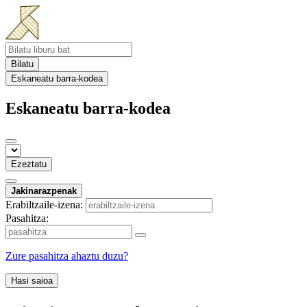
Bilatu
Eskaneatu barra-kodea
Eskaneatu barra-kodea
Ezeztatu
Jakinarazpenak
Erabiltzaile-izena:
Pasahitza:
Zure pasahitza ahaztu duzu?
Hasi saioa