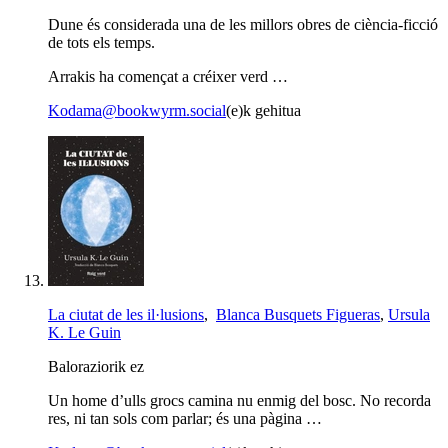
Dune és considerada una de les millors obres de ciència-ficció
de tots els temps.
Arrakis ha començat a créixer verd …
Kodama@bookwyrm.social
(e)k gehitua
La ciutat de les il·lusions
,
Blanca Busquets Figueras
,
Ursula
K. Le Guin
Baloraziorik ez
Un home d’ulls grocs camina nu enmig del bosc. No recorda
res, ni tan sols com parlar; és una pàgina …