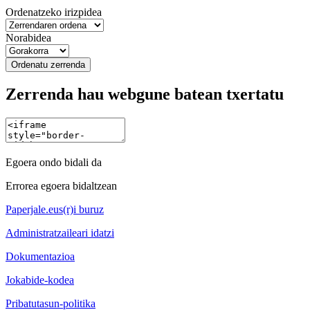
Ordenatzeko irizpidea
Norabidea
Ordenatu zerrenda
Zerrenda hau webgune batean txertatu
Egoera ondo bidali da
Errorea egoera bidaltzean
Paperjale.eus(r)i buruz
Administratzaileari idatzi
Dokumentazioa
Jokabide-kodea
Pribatutasun-politika