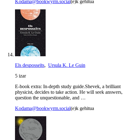
Kodama@bookwyrm.social
(e)k gehitua
Els desposseïts
,
Ursula K. Le Guin
5 izar
E-book extra: In-depth study guide.Shevek, a brilliant
physicist, decides to take action. He will seek answers,
question the unquestionable, and …
Kodama@bookwyrm.social
(e)k gehitua