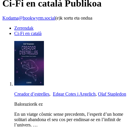
Ci-Fi en català
Publikoa
Kodama@bookwyrm.social
(e)k sortu eta ondua
Zerrendak
Ci-Fi en català
Creador d’estrelles
,
Edgar Cotes i Argelich
,
Olaf Stapledon
Baloraziorik ez
En un viatge còsmic sense precedents, l’esperit d’un home
solitari abandona el seu cos per endinsar-se en l’infinit de
l’univers. …