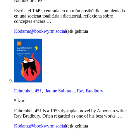
Baloraziorik ez
Escrita el 1949, centrada en un món postbèl·lic i ambientada
en una societat totalitària i dictatorial, reflexiona sobre
conceptes encara …
Kodama@bookwyrm.social
(e)k gehitua
Fahrenheit 451
,
Jaume Subirana
,
Ray Bradbury
5 izar
Fahrenheit 451 is a 1953 dystopian novel by American writer
Ray Bradbury. Often regarded as one of his best works, …
Kodama@bookwyrm.social
(e)k gehitua