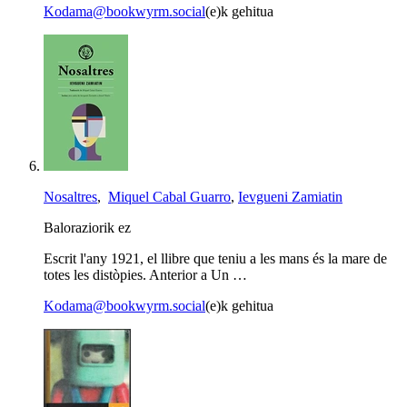
Kodama@bookwyrm.social
(e)k gehitua
Nosaltres
,
Miquel Cabal Guarro
,
Ievgueni Zamiatin
Baloraziorik ez
Escrit l'any 1921, el llibre que teniu a les mans és la mare de
totes les distòpies. Anterior a Un …
Kodama@bookwyrm.social
(e)k gehitua