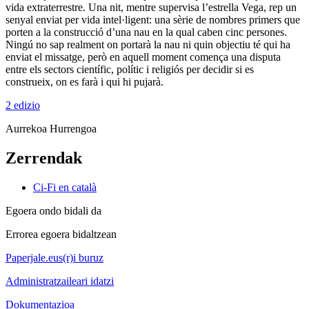
vida extraterrestre. Una nit, mentre supervisa l’estrella Vega, rep un
senyal enviat per vida intel·ligent: una sèrie de nombres primers que
porten a la construcció d’una nau en la qual caben cinc persones.
Ningú no sap realment on portarà la nau ni quin objectiu té qui ha
enviat el missatge, però en aquell moment comença una disputa
entre els sectors científic, polític i religiós per decidir si es
construeix, on es farà i qui hi pujarà.
2 edizio
Aurrekoa
Hurrengoa
Zerrendak
Ci-Fi en català
Egoera ondo bidali da
Errorea egoera bidaltzean
Paperjale.eus(r)i buruz
Administratzaileari idatzi
Dokumentazioa