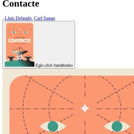
Contacte
,
Lluis Delgado
,
Carl Sagan
Egin click handitzeko