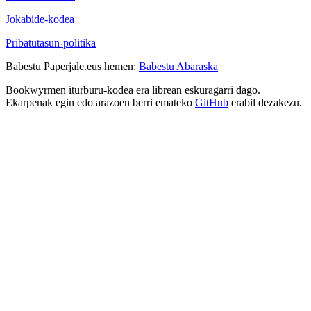
Jokabide-kodea
Pribatutasun-politika
Babestu Paperjale.eus hemen:
Babestu Abaraska
Bookwyrmen iturburu-kodea era librean eskuragarri dago.
Ekarpenak egin edo arazoen berri emateko
GitHub
erabil dezakezu.