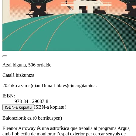
Azal biguna, 506 orrialde
Català hizkuntza
2025ko azaroa(e)an Duna Llibres(e)n argitaratua.
ISBN:
978-84-129687-8-1
ISBN-a kopiatu!
ISBN-a kopiatu
Baloraziorik ez
(0 berrikuspen)
Eleanor Arroway és una astrofísica que treballa al programa Argus,
amb l’objectiu de monitorar l’espai exterior per cercar senyals de