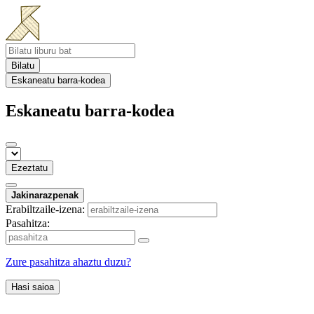
Bilatu
Eskaneatu barra-kodea
Eskaneatu barra-kodea
Ezeztatu
Jakinarazpenak
Erabiltzaile-izena:
Pasahitza:
Zure pasahitza ahaztu duzu?
Hasi saioa