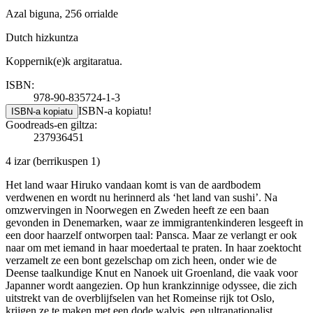
Azal biguna, 256 orrialde
Dutch hizkuntza
Koppernik(e)k argitaratua.
ISBN:
978-90-835724-1-3
ISBN-a kopiatu!
ISBN-a kopiatu
Goodreads-en giltza:
237936451
4 izar
(berrikuspen 1)
Het land waar Hiruko vandaan komt is van de aardbodem
verdwenen en wordt nu herinnerd als ‘het land van sushi’. Na
omzwervingen in Noorwegen en Zweden heeft ze een baan
gevonden in Denemarken, waar ze immigrantenkinderen lesgeeft in
een door haarzelf ontworpen taal: Pansca. Maar ze verlangt er ook
naar om met iemand in haar moedertaal te praten. In haar zoektocht
verzamelt ze een bont gezelschap om zich heen, onder wie de
Deense taalkundige Knut en Nanoek uit Groenland, die vaak voor
Japanner wordt aangezien. Op hun krankzinnige odyssee, die zich
uitstrekt van de overblijfselen van het Romeinse rijk tot Oslo,
krijgen ze te maken met een dode walvis, een ultranationalist