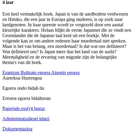
4 izar
Een heel vermakelijk boek. Japan is van de aardbodem verdwenen
en Hiruko, die een jaar in Europa ging studeren, is op zoek naar
landgenoten. In haar queeste wordt ze vergezeld door een aantal
kleurrijke karakters. Helaas blijkt de eerste Japanner die ze vindt een
Groenlander die de Japanse taal kent uit een boekje. Met de
volgende kan ze om andere redenen haar moedertaal niet spreken.
Maar is het van belang, een moedertaal? Is dat wat ons definieert?
Wat definieert ons? Is Japan meer dan het land van de sushi?
Meertaligheid en de ervaring van migratie zijn de belangrijke
thema's van dit boek.
Erantzun
Bultzatu egoera
Atsegin egoera
Aurrekoa
Hurrengoa
Egoera ondo bidali da
Errorea egoera bidaltzean
Paperjale.eus(r)i buruz
Administratzaileari idatzi
Dokumentazioa