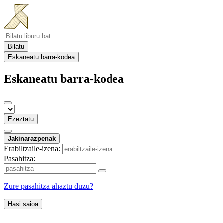
Bilatu
Eskaneatu barra-kodea
Eskaneatu barra-kodea
Ezeztatu
Jakinarazpenak
Erabiltzaile-izena:
Pasahitza:
Zure pasahitza ahaztu duzu?
Hasi saioa