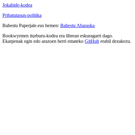
Jokabide-kodea
Pribatutasun-politika
Babestu Paperjale.eus hemen:
Babestu Abaraska
Bookwyrmen iturburu-kodea era librean eskuragarri dago.
Ekarpenak egin edo arazoen berri emateko
GitHub
erabil dezakezu.