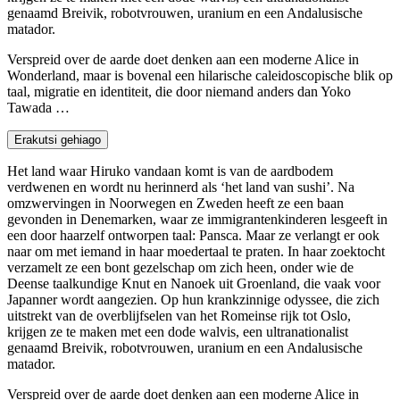
genaamd Breivik, robotvrouwen, uranium en een Andalusische
matador.
Verspreid over de aarde doet denken aan een moderne Alice in
Wonderland, maar is bovenal een hilarische caleidoscopische blik op
taal, migratie en identiteit, die door niemand anders dan Yoko
Tawada …
Erakutsi gehiago
Het land waar Hiruko vandaan komt is van de aardbodem
verdwenen en wordt nu herinnerd als ‘het land van sushi’. Na
omzwervingen in Noorwegen en Zweden heeft ze een baan
gevonden in Denemarken, waar ze immigrantenkinderen lesgeeft in
een door haarzelf ontworpen taal: Pansca. Maar ze verlangt er ook
naar om met iemand in haar moedertaal te praten. In haar zoektocht
verzamelt ze een bont gezelschap om zich heen, onder wie de
Deense taalkundige Knut en Nanoek uit Groenland, die vaak voor
Japanner wordt aangezien. Op hun krankzinnige odyssee, die zich
uitstrekt van de overblijfselen van het Romeinse rijk tot Oslo,
krijgen ze te maken met een dode walvis, een ultranationalist
genaamd Breivik, robotvrouwen, uranium en een Andalusische
matador.
Verspreid over de aarde doet denken aan een moderne Alice in