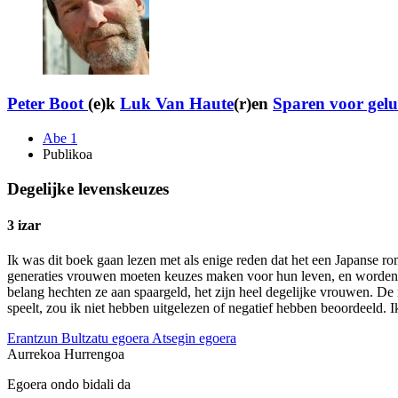
Peter Boot
(e)k
Luk Van Haute
(r)en
Sparen voor gel
Abe 1
Publikoa
Degelijke levenskeuzes
3 izar
Ik was dit boek gaan lezen met als enige reden dat het een Japanse ro
generaties vrouwen moeten keuzes maken voor hun leven, en worden 
belang hechten ze aan spaargeld, het zijn heel degelijke vrouwen. De
speelt, zou ik niet hebben uitgelezen of negatief hebben beoordeeld. 
Erantzun
Bultzatu egoera
Atsegin egoera
Aurrekoa
Hurrengoa
Egoera ondo bidali da