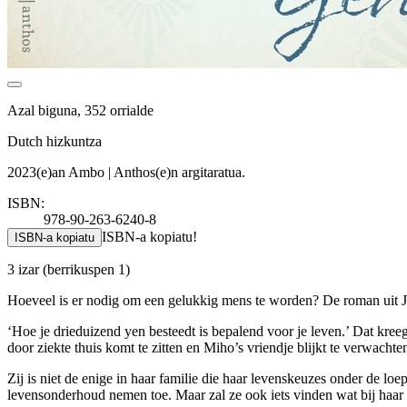
Azal biguna, 352 orrialde
Dutch hizkuntza
2023(e)an Ambo | Anthos(e)n argitaratua.
ISBN:
978-90-263-6240-8
ISBN-a kopiatu!
ISBN-a kopiatu
3 izar
(berrikuspen 1)
Hoeveel is er nodig om een gelukkig mens te worden? De roman uit Ja
‘Hoe je drieduizend yen besteedt is bepalend voor je leven.’ Dat kre
door ziekte thuis komt te zitten en Miho’s vriendje blijkt te verwacht
Zij is niet de enige in haar familie die haar levenskeuzes onder de
levensonderhoud nemen toe. Maar zal ze ook iets vinden wat bij haar 