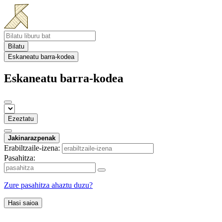
Bilatu
Eskaneatu barra-kodea
Eskaneatu barra-kodea
Ezeztatu
Jakinarazpenak
Erabiltzaile-izena:
Pasahitza:
Zure pasahitza ahaztu duzu?
Hasi saioa