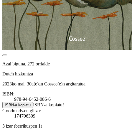
Azal biguna, 272 orrialde
Dutch hizkuntza
2023ko mai. 30a(e)an Cossee(e)n argitaratua.
ISBN:
978-94-6452-086-6
ISBN-a kopiatu!
ISBN-a kopiatu
Goodreads-en giltza:
174706309
3 izar
(berrikuspen 1)