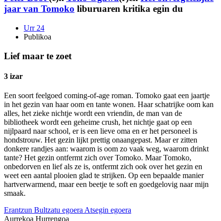
jaar van Tomoko
liburuaren kritika egin du
Urr 24
Publikoa
Lief maar te zoet
3 izar
Een soort feelgoed coming-of-age roman. Tomoko gaat een jaartje
in het gezin van haar oom en tante wonen. Haar schatrijke oom kan
alles, het zieke nichtje wordt een vriendin, de man van de
bibliotheek wordt een geheime crush, het nichtje gaat op een
nijlpaard naar school, er is een lieve oma en er het personeel is
hondstrouw. Het gezin lijkt prettig onaangepast. Maar er zitten
donkere randjes aan: waarom is oom zo vaak weg, waarom drinkt
tante? Het gezin ontfermt zich over Tomoko. Maar Tomoko,
onbedorven en lief als ze is, ontfermt zich ook over het gezin en
weet een aantal plooien glad te strijken. Op een bepaalde manier
hartverwarmend, maar een beetje te soft en goedgelovig naar mijn
smaak.
Erantzun
Bultzatu egoera
Atsegin egoera
Aurrekoa
Hurrengoa