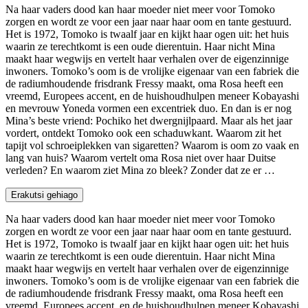
Na haar vaders dood kan haar moeder niet meer voor Tomoko
zorgen en wordt ze voor een jaar naar haar oom en tante gestuurd.
Het is 1972, Tomoko is twaalf jaar en kijkt haar ogen uit: het huis
waarin ze terechtkomt is een oude dierentuin. Haar nicht Mina
maakt haar wegwijs en vertelt haar verhalen over de eigenzinnige
inwoners. Tomoko’s oom is de vrolijke eigenaar van een fabriek die
de radiumhoudende frisdrank Fressy maakt, oma Rosa heeft een
vreemd, Europees accent, en de huishoudhulpen meneer Kobayashi
en mevrouw Yoneda vormen een excentriek duo. En dan is er nog
Mina’s beste vriend: Pochiko het dwergnijlpaard. Maar als het jaar
vordert, ontdekt Tomoko ook een schaduwkant. Waarom zit het
tapijt vol schroeiplekken van sigaretten? Waarom is oom zo vaak en
lang van huis? Waarom vertelt oma Rosa niet over haar Duitse
verleden? En waarom ziet Mina zo bleek? Zonder dat ze er …
Erakutsi gehiago
Na haar vaders dood kan haar moeder niet meer voor Tomoko
zorgen en wordt ze voor een jaar naar haar oom en tante gestuurd.
Het is 1972, Tomoko is twaalf jaar en kijkt haar ogen uit: het huis
waarin ze terechtkomt is een oude dierentuin. Haar nicht Mina
maakt haar wegwijs en vertelt haar verhalen over de eigenzinnige
inwoners. Tomoko’s oom is de vrolijke eigenaar van een fabriek die
de radiumhoudende frisdrank Fressy maakt, oma Rosa heeft een
vreemd, Europees accent, en de huishoudhulpen meneer Kobayashi