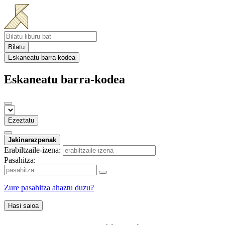
Bilatu
Eskaneatu barra-kodea
Eskaneatu barra-kodea
Ezeztatu
Jakinarazpenak
Erabiltzaile-izena:
Pasahitza:
Zure pasahitza ahaztu duzu?
Hasi saioa