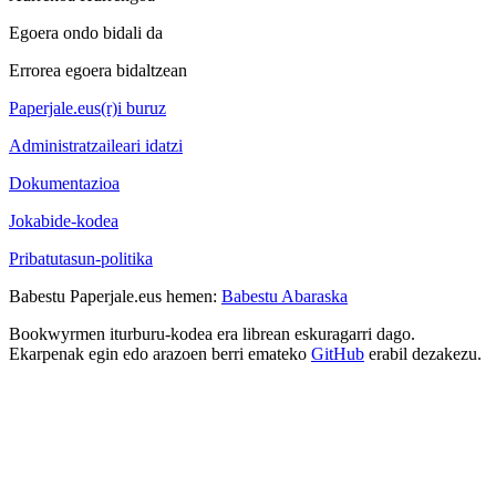
Egoera ondo bidali da
Errorea egoera bidaltzean
Paperjale.eus(r)i buruz
Administratzaileari idatzi
Dokumentazioa
Jokabide-kodea
Pribatutasun-politika
Babestu Paperjale.eus hemen:
Babestu Abaraska
Bookwyrmen iturburu-kodea era librean eskuragarri dago.
Ekarpenak egin edo arazoen berri emateko
GitHub
erabil dezakezu.