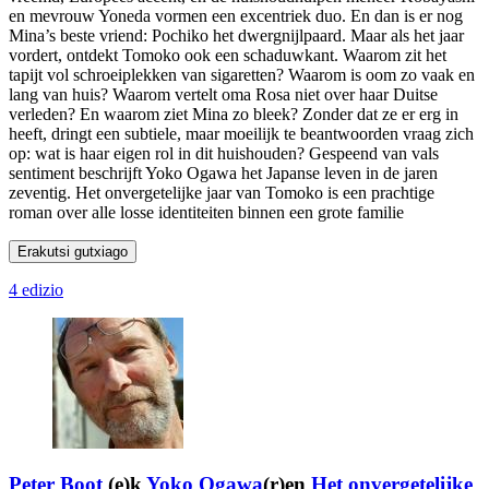
en mevrouw Yoneda vormen een excentriek duo. En dan is er nog
Mina’s beste vriend: Pochiko het dwergnijlpaard. Maar als het jaar
vordert, ontdekt Tomoko ook een schaduwkant. Waarom zit het
tapijt vol schroeiplekken van sigaretten? Waarom is oom zo vaak en
lang van huis? Waarom vertelt oma Rosa niet over haar Duitse
verleden? En waarom ziet Mina zo bleek? Zonder dat ze er erg in
heeft, dringt een subtiele, maar moeilijk te beantwoorden vraag zich
op: wat is haar eigen rol in dit huishouden? Gespeend van vals
sentiment beschrijft Yoko Ogawa het Japanse leven in de jaren
zeventig. Het onvergetelijke jaar van Tomoko is een prachtige
roman over alle losse identiteiten binnen een grote familie
Erakutsi gutxiago
4 edizio
Peter Boot
(e)k
Yoko Ogawa
(r)en
Het onvergetelijke