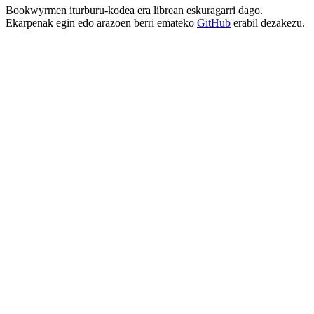
Bookwyrmen iturburu-kodea era librean eskuragarri dago.
Ekarpenak egin edo arazoen berri emateko
GitHub
erabil dezakezu.