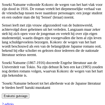
Soseki Natsume voltooide Kokoro: de wegen van het hart vlak voor
zijn dood in 1916. De roman vertelt het diepmenselijke verhaal van
de vriendschap tussen twee naamloze personages: een jonge student
en een oudere man die hij 'Sensei' (leraar) noemt.
Sensei leeft met zijn vrouw afgezonderd van de buitenwereld,
achtervolgd door geheimen uit het verleden. Langzaam maar zeker
stelt hij zich open voor de jongeman en vertelt hij over zijn eigen
studententijd, waarin dingen zijn voorgevallen die hem al zijn leven
lang schuldgevoelens bezorgen. Kokoro: de wegen van het hart
wordt beschouwd als een van de belangrijkste Japanse romans ooit,
bekend bij elke scholier en gelezen door iedereen die de nationale
literatuur serieus neemt.
Soseki Natsume (1867-1916) doceerde Engelse literatuur aan de
Universiteit van Tokio. Na zijn debuut Ik ben een kat (1905) zouden
nog dertien romans volgen, waarvan Kokoro: de wegen van het hart
zijn bekendste is.
'Soseki Natsume behoort tot het allerbeste wat de Japanse literatuur
te bieden heeft' haruki murakami
Erakutsi gutxiago
2 edizio