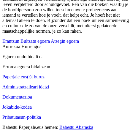
leven verpletterd door schuldgevoel. Eén van die boeken waarbij je
de hoofdpersoon zou willen toeschreeuwen: probeer eens aan
iemand te vertellen hoe je voelt, dat helpt echt. Je hoeft het niet
allemaal alleen te doen. Bijzonder dat een boek uit een samenleving
en cultuur die zo van de onze verschilt, met uiterst gedateerde
maatschappelijke normen, je zo kan raken.
Erantzun
Bultzatu egoera
Atsegin egoera
Aurrekoa
Hurrengoa
Egoera ondo bidali da
Errorea egoera bidaltzean
Paperjale.eus(r)i buruz
Administratzaileari idatzi
Dokumentazioa
Jokabide-kodea
Pribatutasun-politika
Babestu Paperjale.eus hemen:
Babestu Abaraska