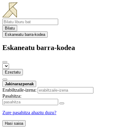
Bilatu
Eskaneatu barra-kodea
Eskaneatu barra-kodea
Ezeztatu
Jakinarazpenak
Erabiltzaile-izena:
Pasahitza:
Zure pasahitza ahaztu duzu?
Hasi saioa