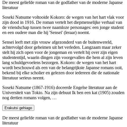
De meest geliefde roman van de godfather van de moderne Japanse
literatuur
Soseki Natsume voltooide Kokoro: de wegen van het hart vlak voor
zijn dood in 1916. De roman vertelt het diepmenselijke verhaal van
de vriendschap tussen twee naamloze personages: een jonge student
en een oudere man die hij 'Sensei' (leraar) noemt.
Sensei leeft met zijn vrouw afgezonderd van de buitenwereld,
achtervolgd door geheimen uit het verleden. Langzaam maar zeker
stelt hij zich open voor de jongeman en vertelt hij over zijn eigen
studententijd, waarin dingen zijn voorgevallen die hem al zijn leven
lang schuldgevoelens bezorgen. Kokoro: de wegen van het hart
wordt beschouwd als een van de belangrijkste Japanse romans ooit,
bekend bij elke scholier en gelezen door iedereen die de nationale
literatuur serieus neemt.
Soseki Natsume (1867-1916) doceerde Engelse literatuur aan de
Universiteit van Tokio. Na zijn debuut Ik ben een kat (1905) zouden
nog dertien romans volgen, …
Erakutsi gehiago
De meest geliefde roman van de godfather van de moderne Japanse
literatuur