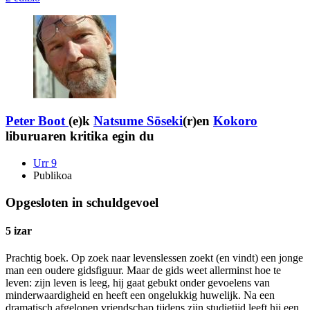
Peter Boot
(e)k
Natsume Sōseki
(r)en
Kokoro
liburuaren kritika egin du
Urr 9
Publikoa
Opgesloten in schuldgevoel
5 izar
Prachtig boek. Op zoek naar levenslessen zoekt (en vindt) een jonge
man een oudere gidsfiguur. Maar de gids weet allerminst hoe te
leven: zijn leven is leeg, hij gaat gebukt onder gevoelens van
minderwaardigheid en heeft een ongelukkig huwelijk. Na een
dramatisch afgelopen vriendschap tijdens zijn studietijd leeft hij een