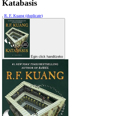
Katabasis
,
R. F. Kuang (duplicate)
Egin click handitzeko