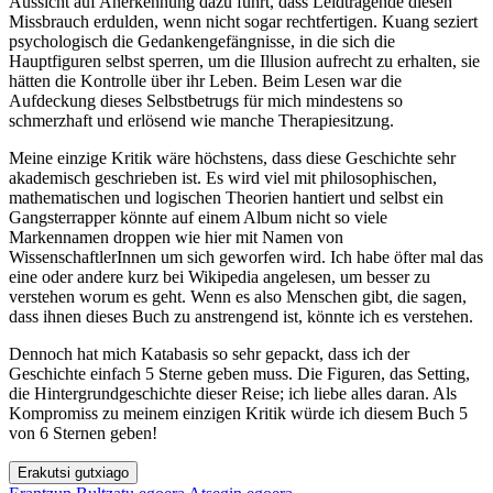
Aussicht auf Anerkennung dazu führt, dass Leidtragende diesen
Missbrauch erdulden, wenn nicht sogar rechtfertigen. Kuang seziert
psychologisch die Gedankengefängnisse, in die sich die
Hauptfiguren selbst sperren, um die Illusion aufrecht zu erhalten, sie
hätten die Kontrolle über ihr Leben. Beim Lesen war die
Aufdeckung dieses Selbstbetrugs für mich mindestens so
schmerzhaft und erlösend wie manche Therapiesitzung.
Meine einzige Kritik wäre höchstens, dass diese Geschichte sehr
akademisch geschrieben ist. Es wird viel mit philosophischen,
mathematischen und logischen Theorien hantiert und selbst ein
Gangsterrapper könnte auf einem Album nicht so viele
Markennamen droppen wie hier mit Namen von
WissenschaftlerInnen um sich geworfen wird. Ich habe öfter mal das
eine oder andere kurz bei Wikipedia angelesen, um besser zu
verstehen worum es geht. Wenn es also Menschen gibt, die sagen,
dass ihnen dieses Buch zu anstrengend ist, könnte ich es verstehen.
Dennoch hat mich Katabasis so sehr gepackt, dass ich der
Geschichte einfach 5 Sterne geben muss. Die Figuren, das Setting,
die Hintergrundgeschichte dieser Reise; ich liebe alles daran. Als
Kompromiss zu meinem einzigen Kritik würde ich diesem Buch 5
von 6 Sternen geben!
Erakutsi gutxiago