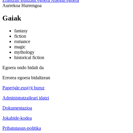
Erantzun
Bultzatu egoera
Atsegin egoera
Aurrekoa
Hurrengoa
Gaiak
fantasy
fiction
romance
magic
mythology
historical fiction
Egoera ondo bidali da
Errorea egoera bidaltzean
Paperjale.eus(r)i buruz
Administratzaileari idatzi
Dokumentazioa
Jokabide-kodea
Pribatutasun-politika