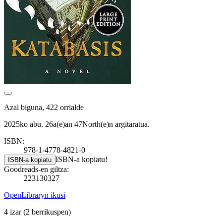
Azal biguna, 422 orrialde
2025ko abu. 26a(e)an 47North(e)n argitaratua.
ISBN:
978-1-4778-4821-0
ISBN-a kopiatu!
ISBN-a kopiatu
Goodreads-en giltza:
223130327
OpenLibraryn ikusi
4 izar
(2 berrikuspen)