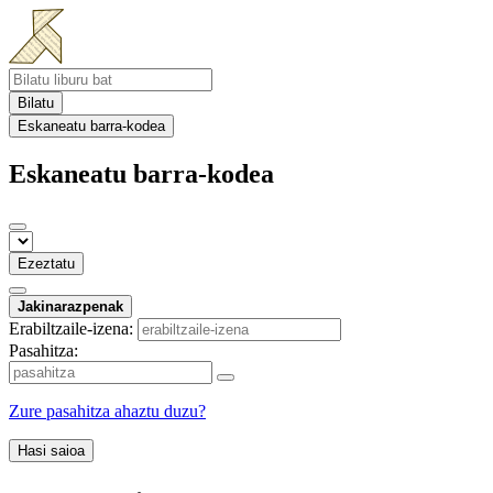
Bilatu
Eskaneatu barra-kodea
Eskaneatu barra-kodea
Ezeztatu
Jakinarazpenak
Erabiltzaile-izena:
Pasahitza:
Zure pasahitza ahaztu duzu?
Hasi saioa