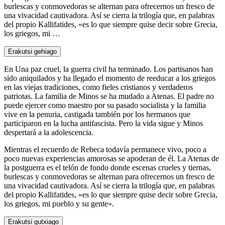
burlescas y conmovedoras se alternan para ofrecernos un fresco de
una vivacidad cautivadora. Así se cierra la trilogía que, en palabras
del propio Kallifatides, «es lo que siempre quise decir sobre Grecia,
los griegos, mi …
Erakutsi gehiago
En Una paz cruel, la guerra civil ha terminado. Los partisanos han
sido aniquilados y ha llegado el momento de reeducar a los griegos
en las viejas tradiciones, como fieles cristianos y verdaderos
patriotas. La familia de Minos se ha mudado a Atenas. El padre no
puede ejercer como maestro por su pasado socialista y la familia
vive en la penuria, castigada también por los hermanos que
participaron en la lucha antifascista. Pero la vida sigue y Minos
despertará a la adolescencia.
Mientras el recuerdo de Rebeca todavía permanece vivo, poco a
poco nuevas experiencias amorosas se apoderan de él. La Atenas de
la postguerra es el telón de fondo donde escenas crueles y tiernas,
burlescas y conmovedoras se alternan para ofrecernos un fresco de
una vivacidad cautivadora. Así se cierra la trilogía que, en palabras
del propio Kallifatides, «es lo que siempre quise decir sobre Grecia,
los griegos, mi pueblo y su gente».
Erakutsi gutxiago