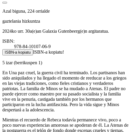
Azal biguna, 224 orrialde
gaztelania hizkuntza
2024ko urr. 30a(e)an Galaxia Gutenbeerg(e)n argitaratua.
ISBN:
978-84-10107-06-9
ISBN-a kopiatu!
ISBN-a kopiatu
5 izar
(berrikuspen 1)
En Una paz cruel, la guerra civil ha terminado. Los partisanos han
sido aniquilados y ha llegado el momento de reeducar a los griegos
en las viejas tradiciones, como fieles cristianos y verdaderos
patriotas. La familia de Minos se ha mudado a Atenas. El padre no
puede ejercer como maestro por su pasado socialista y la familia
vive en la penuria, castigada también por los hermanos que
participaron en la lucha antifascista. Pero la vida sigue y Minos
despertará a la adolescencia.
Mientras el recuerdo de Rebeca todavía permanece vivo, poco a
poco nuevas experiencias amorosas se apoderan de él. La Atenas de
la postguerra es el telón de fondo donde escenas crueles y tiernas,