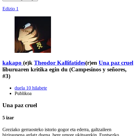
Edizio 1
kakapo
(e)k
Theodor Kallifatides
(r)en
Una paz cruel
liburuaren kritika egin du (Campesinos y señores,
#3)
duela 10 hilabete
Publikoa
Una paz cruel
5 izar
Greziako gerraosteko istorio gogor eta ederra, galtzaileen
biziraupena ardatz duena, bere umore ukituarekin. Funtsezko