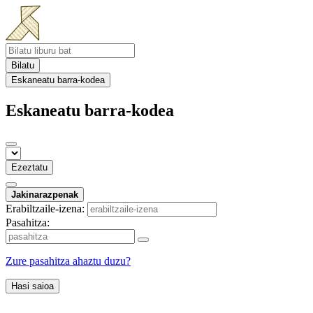
Bilatu
Eskaneatu barra-kodea
Eskaneatu barra-kodea
Ezeztatu
Jakinarazpenak
Erabiltzaile-izena:
Pasahitza:
Zure pasahitza ahaztu duzu?
Hasi saioa