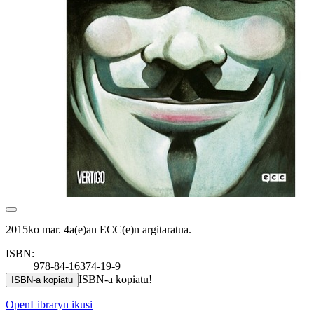
2015ko mar. 4a(e)an ECC(e)n argitaratua.
ISBN:
978-84-16374-19-9
ISBN-a kopiatu!
ISBN-a kopiatu
OpenLibraryn ikusi