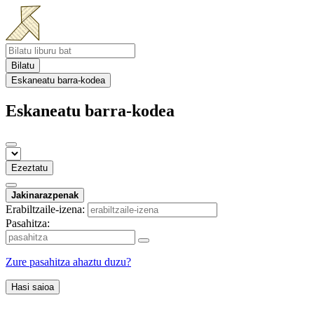
Bilatu
Eskaneatu barra-kodea
Eskaneatu barra-kodea
Ezeztatu
Jakinarazpenak
Erabiltzaile-izena:
Pasahitza:
Zure pasahitza ahaztu duzu?
Hasi saioa