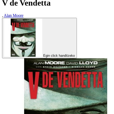
V de Vendetta
,
Alan Moore
Egin click handitzeko