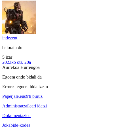
indezent
baloratu du
5 izar
2023ko ots. 20a
Aurrekoa
Hurrengoa
Egoera ondo bidali da
Errorea egoera bidaltzean
Paperjale.eus(r)i buruz
Administratzaileari idatzi
Dokumentazioa
Jokabide-kodea