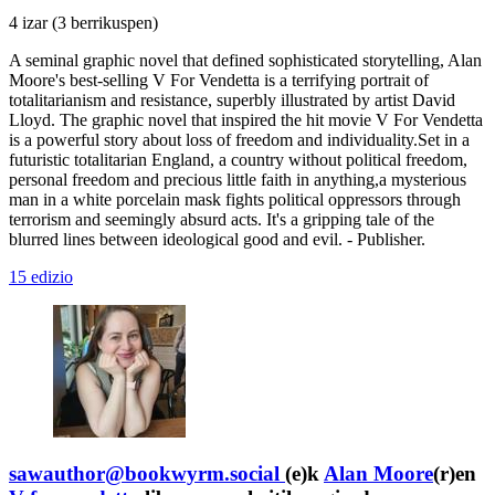
4 izar
(3 berrikuspen)
A seminal graphic novel that defined sophisticated storytelling, Alan
Moore's best-selling V For Vendetta is a terrifying portrait of
totalitarianism and resistance, superbly illustrated by artist David
Lloyd. The graphic novel that inspired the hit movie V For Vendetta
is a powerful story about loss of freedom and individuality.Set in a
futuristic totalitarian England, a country without political freedom,
personal freedom and precious little faith in anything,a mysterious
man in a white porcelain mask fights political oppressors through
terrorism and seemingly absurd acts. It's a gripping tale of the
blurred lines between ideological good and evil. - Publisher.
15 edizio
sawauthor@bookwyrm.social
(e)k
Alan Moore
(r)en