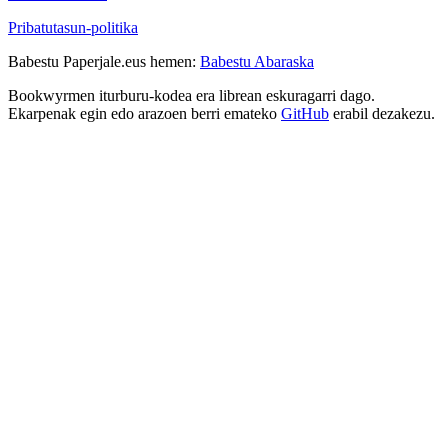
Pribatutasun-politika
Babestu Paperjale.eus hemen:
Babestu Abaraska
Bookwyrmen iturburu-kodea era librean eskuragarri dago.
Ekarpenak egin edo arazoen berri emateko
GitHub
erabil dezakezu.