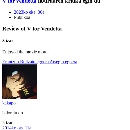
V for vendetta
liburuaren kritika egin du
2023ko eka. 30a
Publikoa
Review of V for Vendetta
3 izar
Enjoyed the movie more.
Erantzun
Bultzatu egoera
Atsegin egoera
kakapo
baloratu du
5 izar
2014ko ots. 11a