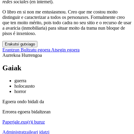
redes sociales
(en internet).
O libro en si non me entusiasmou. Creo que me costou moito
distinguir e caracterizar a todos os personaxes. Formalmente creo
que ten moito mérito, pois todo cadra no seu sitio e o recurso de usar
a avaricia (inmobiliaria) para situar moito da trama nun bloque de
pisos é inxenioso.
Erakutsi gutxiago
Erantzun
Bultzatu egoera
Atsegin egoera
Aurrekoa
Hurrengoa
Gaiak
guerra
holocausto
horror
Egoera ondo bidali da
Errorea egoera bidaltzean
Paperjale.eus(r)i buruz
Administratzaileari idatzi