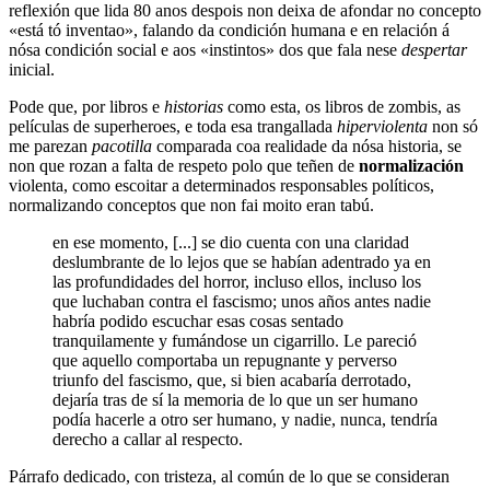
reflexión que lida 80 anos despois non deixa de afondar no concepto
«está tó inventao», falando da condición humana e en relación á
nósa condición social e aos «instintos» dos que fala nese
despertar
inicial.
Pode que, por libros e
historias
como esta, os libros de zombis, as
películas de superheroes, e toda esa trangallada
hiperviolenta
non só
me parezan
pacotilla
comparada coa realidade da nósa historia, se
non que rozan a falta de respeto polo que teñen de
normalización
violenta, como escoitar a determinados responsables políticos,
normalizando conceptos que non fai moito eran tabú.
en ese momento, [...] se dio cuenta con una claridad
deslumbrante de lo lejos que se habían adentrado ya en
las profundidades del horror, incluso ellos, incluso los
que luchaban contra el fascismo; unos años antes nadie
habría podido escuchar esas cosas sentado
tranquilamente y fumándose un cigarrillo. Le pareció
que aquello comportaba un repugnante y perverso
triunfo del fascismo, que, si bien acabaría derrotado,
dejaría tras de sí la memoria de lo que un ser humano
podía hacerle a otro ser humano, y nadie, nunca, tendría
derecho a callar al respecto.
Párrafo dedicado, con tristeza, al común de lo que se consideran