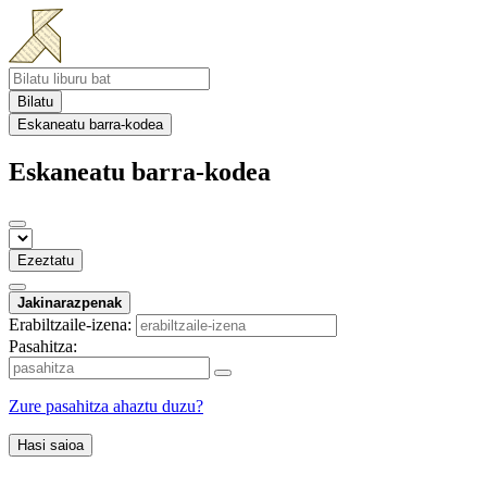
Bilatu
Eskaneatu barra-kodea
Eskaneatu barra-kodea
Ezeztatu
Jakinarazpenak
Erabiltzaile-izena:
Pasahitza:
Zure pasahitza ahaztu duzu?
Hasi saioa