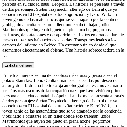
persona en su ciudad natal, Leópolis. La historia se presenta a través
de dos personajes: Stefan Trzyniecki, alter ego de Lem al que ya
conocimos en El hospital de la transfiguración; y Karol Wilk, un
joven genio de las matemáticas que se ve atrapado por la contienda
y obligado a ocultarse en un taller donde solo trabajan judíos.
Matrimonios que huyen del gueto en plena noche, pogromos,
matanzas, deportaciones y desapariciones. Judíos enterrados durante
meses en oscuras habitaciones tapiadas. Transportes letales a los
campos del infierno en Bełżec. Un escenario único desde el que
asomarnos directamente al abismo. Una historia sobrecogedora en la
…
Erakutsi gehiago
Entre los muertos es una de las obras más duras y personales del
polaco Stanisław Lem. Oculta durante seis décadas por deseo del
autor y dotada de una fuerte carga autobiográfica, esta novela narra
los años más oscuros de la ocupación nazi que Lem vivió en primera
persona en su ciudad natal, Leópolis. La historia se presenta a través
de dos personajes: Stefan Trzyniecki, alter ego de Lem al que ya
conocimos en El hospital de la transfiguración; y Karol Wilk, un
joven genio de las matemáticas que se ve atrapado por la contienda
y obligado a ocultarse en un taller donde solo trabajan judíos.
Matrimonios que huyen del gueto en plena noche, pogromos,
matanzas, deportaciones y desapariciones. Judíos enterrados durante