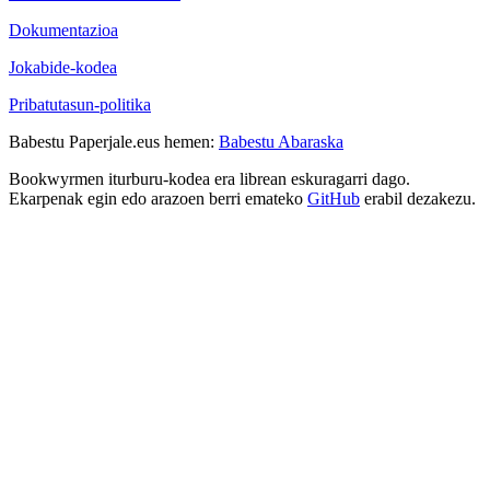
Dokumentazioa
Jokabide-kodea
Pribatutasun-politika
Babestu Paperjale.eus hemen:
Babestu Abaraska
Bookwyrmen iturburu-kodea era librean eskuragarri dago.
Ekarpenak egin edo arazoen berri emateko
GitHub
erabil dezakezu.