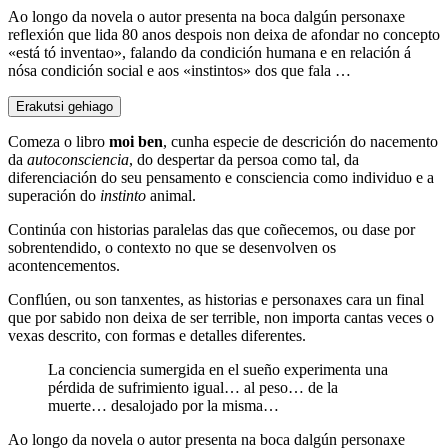
Ao longo da novela o autor presenta na boca dalgún personaxe
reflexión que lida 80 anos despois non deixa de afondar no concepto
«está tó inventao», falando da condición humana e en relación á
nósa condición social e aos «instintos» dos que fala …
Erakutsi gehiago
Comeza o libro
moi ben
, cunha especie de descrición do nacemento
da
autoconsciencia
, do despertar da persoa como tal, da
diferenciación do seu pensamento e consciencia como individuo e a
superación do
instinto
animal.
Continúa con historias paralelas das que coñecemos, ou dase por
sobrentendido, o contexto no que se desenvolven os
acontencementos.
Conflúen, ou son tanxentes, as historias e personaxes cara un final
que por sabido non deixa de ser terrible, non importa cantas veces o
vexas descrito, con formas e detalles diferentes.
La conciencia sumergida en el sueño experimenta una
pérdida de sufrimiento igual… al peso… de la
muerte… desalojado por la misma…
Ao longo da novela o autor presenta na boca dalgún personaxe