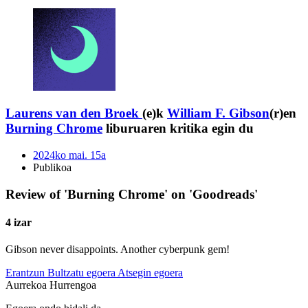
Laurens van den Broek
(e)k
William F. Gibson
(r)en
Burning Chrome
liburuaren kritika egin du
2024ko mai. 15a
Publikoa
Review of 'Burning Chrome' on 'Goodreads'
4 izar
Gibson never disappoints. Another cyberpunk gem!
Erantzun
Bultzatu egoera
Atsegin egoera
Aurrekoa
Hurrengoa