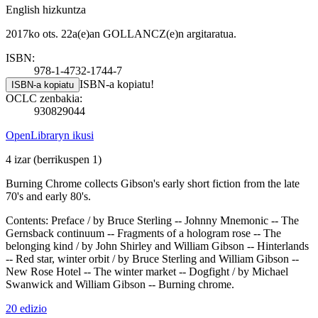
English hizkuntza
2017ko ots. 22a(e)an GOLLANCZ(e)n argitaratua.
ISBN:
978-1-4732-1744-7
ISBN-a kopiatu!
ISBN-a kopiatu
OCLC zenbakia:
930829044
OpenLibraryn ikusi
4 izar
(berrikuspen 1)
Burning Chrome collects Gibson's early short fiction from the late
70's and early 80's.
Contents: Preface / by Bruce Sterling -- Johnny Mnemonic -- The
Gernsback continuum -- Fragments of a hologram rose -- The
belonging kind / by John Shirley and William Gibson -- Hinterlands
-- Red star, winter orbit / by Bruce Sterling and William Gibson --
New Rose Hotel -- The winter market -- Dogfight / by Michael
Swanwick and William Gibson -- Burning chrome.
20 edizio