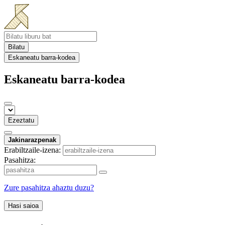
Bilatu
Eskaneatu barra-kodea
Eskaneatu barra-kodea
Ezeztatu
Jakinarazpenak
Erabiltzaile-izena:
Pasahitza:
Zure pasahitza ahaztu duzu?
Hasi saioa