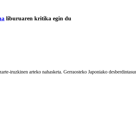
na
liburuaren kritika egin du
arte-iruzkinen arteko nahasketa. Gerraosteko Japoniako desberdintasun