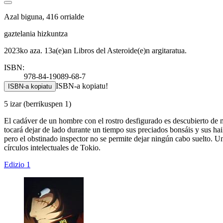
Azal biguna, 416 orrialde
gaztelania hizkuntza
2023ko aza. 13a(e)an Libros del Asteroide(e)n argitaratua.
ISBN:
978-84-19089-68-7
ISBN-a kopiatu!
ISBN-a kopiatu
5 izar
(berrikuspen 1)
El cadáver de un hombre con el rostro desfigurado es descubierto de m
tocará dejar de lado durante un tiempo sus preciados bonsáis y sus haik
pero el obstinado inspector no se permite dejar ningún cabo suelto. Un
círculos intelectuales de Tokio.
Edizio 1