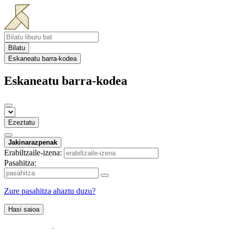
Bilatu
Eskaneatu barra-kodea
Eskaneatu barra-kodea
Ezeztatu
Jakinarazpenak
Erabiltzaile-izena:
Pasahitza:
Zure pasahitza ahaztu duzu?
Hasi saioa