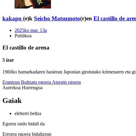
kakapo
(e)k
Seicho Matsumoto
(r)en
El castillo de are
2025ko mar. 13a
Publikoa
El castillo de arena
5 izar
1960ko hamarkadaren hasieran Japonian girotutako krimenaren eta giz
Erantzun
Bultzatu egoera
Atsegin egoera
Aurrekoa
Hurrengoa
Gaiak
eleberri beltza
Egoera ondo bidali da
Errorea egoera bidaltzean