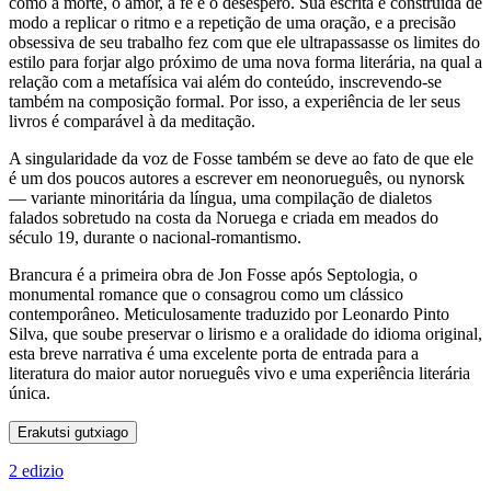
como a morte, o amor, a fé e o desespero. Sua escrita é construída de
modo a replicar o ritmo e a repetição de uma oração, e a precisão
obsessiva de seu trabalho fez com que ele ultrapassasse os limites do
estilo para forjar algo próximo de uma nova forma literária, na qual a
relação com a metafísica vai além do conteúdo, inscrevendo-se
também na composição formal. Por isso, a experiência de ler seus
livros é comparável à da meditação.
A singularidade da voz de Fosse também se deve ao fato de que ele
é um dos poucos autores a escrever em neonorueguês, ou nynorsk
— variante minoritária da língua, uma compilação de dialetos
falados sobretudo na costa da Noruega e criada em meados do
século 19, durante o nacional-romantismo.
Brancura é a primeira obra de Jon Fosse após Septologia, o
monumental romance que o consagrou como um clássico
contemporâneo. Meticulosamente traduzido por Leonardo Pinto
Silva, que soube preservar o lirismo e a oralidade do idioma original,
esta breve narrativa é uma excelente porta de entrada para a
literatura do maior autor norueguês vivo e uma experiência literária
única.
Erakutsi gutxiago
2 edizio