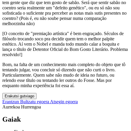
tem gente que diz que tem gosto de sabão. Será que sentir sabão no
coentro seria realmente um "defeito genético", ou eu só não sou
sofisticada o suficiente pra perceber as notas mais sutis presentes no
coentro? (Pois é, eu não soube pensar numa comparação
melhorzinha não)
[O conceito de "premiação artística" é bem engraçado. Séculos de
filósofo trocando soco pra decidir quem tem o melhor palpite
estético. Aí vem o Nobel e manda todo mundo calar a boquita e
lança o título de Detentor Oficial do Bom Gosto Literário. Problema
resolvido!]
Bom, na falta de um conhecimento mais completo do objeto que tô
tentando julgar, vou concluir só dizendo que não curti o livro.
Particularmente. Quem sabe não mudo de ideia no futuro, ou
relendo esse título ou tentando ler outros do Fosse. Mas por
enquanto minha experiência foi essa aí.
Erakutsi gutxiago
Erantzun
Bultzatu egoera
Atsegin egoera
Aurrekoa
Hurrengoa
Gaiak