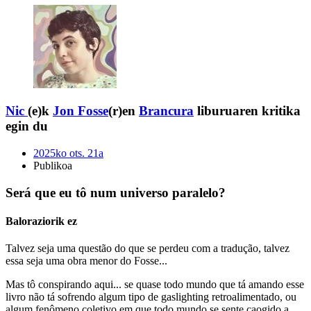
Nic
(e)k
Jon Fosse
(r)en
Brancura
liburuaren kritika
egin du
2025ko ots. 21a
Publikoa
Será que eu tô num universo paralelo?
Baloraziorik ez
Talvez seja uma questão do que se perdeu com a tradução, talvez
essa seja uma obra menor do Fosse...
Mas tô conspirando aqui... se quase todo mundo que tá amando esse
livro não tá sofrendo algum tipo de gaslighting retroalimentado, ou
algum fenômeno coletivo em que todo mundo se sente caogido a