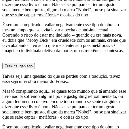
dizer que esse livro é bom. Não sei se pra parecer ter um gosto
socialmente bem quisto, digno da marca "Nobel", ou se pra sinalizar
que se sabe captar ~metáforas~ e coisas do tipo
É sempre complicado avaliar negativamente esse tipo de obra ao
mesmo tempo que se evita levar a pecha de anti-intelectual.
Correndo o risco de estar me iludindo -- quando eu era mais nova,
eu dizia que "Moby Dick" era crueldade com os animais, crente que
tava abafando -- eu acho que me atentei sim pras metáforas. O
imagético individual/coletivo da morte, umas referências dantescas,
…
Erakutsi gehiago
Talvez seja uma questão do que se perdeu com a tradução, talvez
essa seja uma obra menor do Fosse...
Mas tô conspirando aqui... se quase todo mundo que tá amando esse
livro não tá sofrendo algum tipo de gaslighting retroalimentado, ou
algum fenômeno coletivo em que todo mundo se sente caogido a
dizer que esse livro é bom. Não sei se pra parecer ter um gosto
socialmente bem quisto, digno da marca "Nobel", ou se pra sinalizar
que se sabe captar ~metáforas~ e coisas do tipo
É sempre complicado avaliar negativamente esse tipo de obra ao