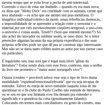
mesmo tempo que se evita levar a pecha de anti-intelectual.
Correndo o risco de estar me iludindo -- quando eu era mais nova,
eu dizia que "Moby Dick" era crueldade com os animais, crente que
tava abafando -- eu acho que me atentei sim pras metáforas. O
imagético individual/coletivo da morte, umas referências dantescas,
a impossibilidade de se apreender a relação entre o sensorial e o
material por um viés inevitavelmente corpóreo-temporal, o uno-com-
o-universo e coisas assim. Tendi!!! (Será que entendi mesmo??) Só
não achei tão inovador ou sublime assim, se ouso dizer. Se o leitor
preencher algumas lacunas da sua própria experiência e das suas
próprias reflexões pode ser que dê pra se construir algo interessante.
Mas não sei se daria tanto crédito assim ao autor por isso (nesse caso
em particular).
É legalzinho sim, mas será que é legal num nível "gênio da
literatura"? Estou sendo dura com esse livro, confesso, mas a orelha
do livro me prometeu o "maior autor norueguês vivo"!
Ouuuu (cenário + provável) talvez esse seja o tipo de livro duma
modalidade "espiritual/emocional/elevada" que eu seja incapaz de
entender. Talvez eu esteja de novo entrando naquela zona de me
questionar se o fã-clube do Paulo Coelho não entende de literatura,
ou se sou eu que sou limitada e/ou fria demais pra entender o
significado e a grandeza da coisa (genuinamente falando).
Colocando em termos mais conciliadores: eu gosto de coentro, mas