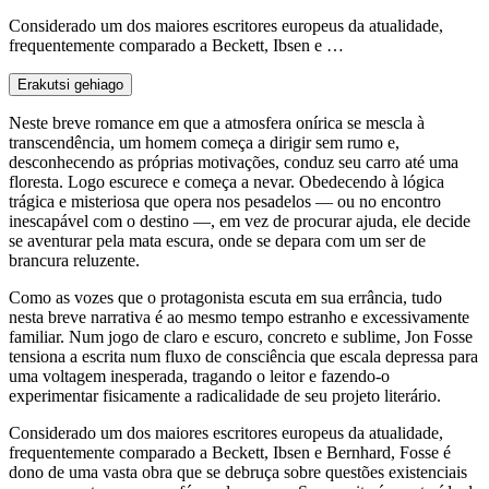
Considerado um dos maiores escritores europeus da atualidade,
frequentemente comparado a Beckett, Ibsen e …
Erakutsi gehiago
Neste breve romance em que a atmosfera onírica se mescla à
transcendência, um homem começa a dirigir sem rumo e,
desconhecendo as próprias motivações, conduz seu carro até uma
floresta. Logo escurece e começa a nevar. Obedecendo à lógica
trágica e misteriosa que opera nos pesadelos — ou no encontro
inescapável com o destino —, em vez de procurar ajuda, ele decide
se aventurar pela mata escura, onde se depara com um ser de
brancura reluzente.
Como as vozes que o protagonista escuta em sua errância, tudo
nesta breve narrativa é ao mesmo tempo estranho e excessivamente
familiar. Num jogo de claro e escuro, concreto e sublime, Jon Fosse
tensiona a escrita num fluxo de consciência que escala depressa para
uma voltagem inesperada, tragando o leitor e fazendo-o
experimentar fisicamente a radicalidade de seu projeto literário.
Considerado um dos maiores escritores europeus da atualidade,
frequentemente comparado a Beckett, Ibsen e Bernhard, Fosse é
dono de uma vasta obra que se debruça sobre questões existenciais