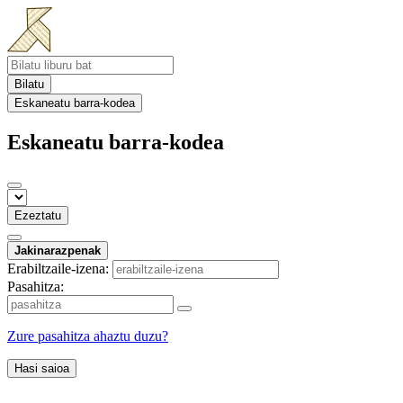
Bilatu
Eskaneatu barra-kodea
Eskaneatu barra-kodea
Ezeztatu
Jakinarazpenak
Erabiltzaile-izena:
Pasahitza:
Zure pasahitza ahaztu duzu?
Hasi saioa