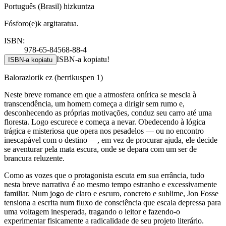
Português (Brasil) hizkuntza
Fósforo(e)k argitaratua.
ISBN:
978-65-84568-88-4
ISBN-a kopiatu!
ISBN-a kopiatu
Baloraziorik ez
(berrikuspen 1)
Neste breve romance em que a atmosfera onírica se mescla à
transcendência, um homem começa a dirigir sem rumo e,
desconhecendo as próprias motivações, conduz seu carro até uma
floresta. Logo escurece e começa a nevar. Obedecendo à lógica
trágica e misteriosa que opera nos pesadelos — ou no encontro
inescapável com o destino —, em vez de procurar ajuda, ele decide
se aventurar pela mata escura, onde se depara com um ser de
brancura reluzente.
Como as vozes que o protagonista escuta em sua errância, tudo
nesta breve narrativa é ao mesmo tempo estranho e excessivamente
familiar. Num jogo de claro e escuro, concreto e sublime, Jon Fosse
tensiona a escrita num fluxo de consciência que escala depressa para
uma voltagem inesperada, tragando o leitor e fazendo-o
experimentar fisicamente a radicalidade de seu projeto literário.