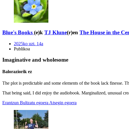
Blue's Books
(e)k
TJ Klune
(r)en
The House in the Ce
2025ko uzt. 14a
Publikoa
Imaginative and wholesome
Baloraziorik ez
The plot is predictable and some elements of the book lack finesse. Th
That being said, I did enjoy the audiobook. Marginalized, unusual creatu
Erantzun
Bultzatu egoera
Atsegin egoera