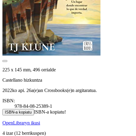
225 x 145 mm, 496 orrialde
Castellano hizkuntza
2022ko api. 26a(e)an Crossbooks(e)n argitaratua.
ISBN:
978-84-08-25389-1
ISBN-a kopiatu!
ISBN-a kopiatu
OpenLibraryn ikusi
4 izar
(12 berrikuspen)