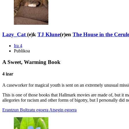
Lazy_Cat
(e)k
TJ Klune
(r)en
The House in the Cerul
Ira 4
Publikoa
A Sweet, Warming Book
4 izar
A caseworker for magical youth is sent on an extremely unusual missi
This is one of those books that Hallmark movies are made of, but it mana
allegories for racism and other forms of bigotry, but I personally did no
Erantzun
Bultzatu egoera
Atsegin egoera