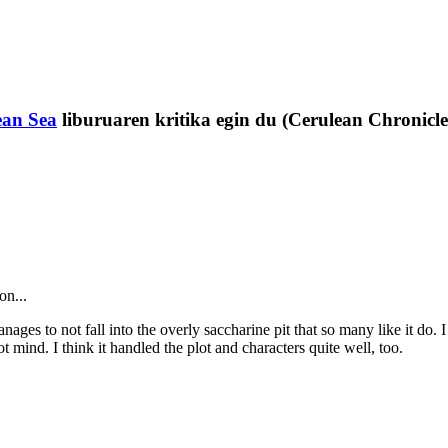
ean Sea
liburuaren kritika egin du (Cerulean Chronicle
on...
ges to not fall into the overly saccharine pit that so many like it do. I
t mind. I think it handled the plot and characters quite well, too.