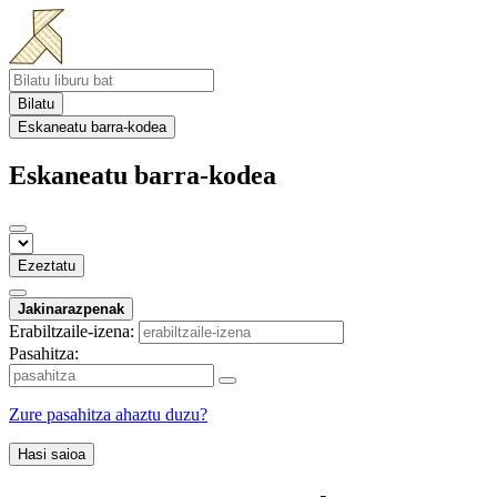
Bilatu
Eskaneatu barra-kodea
Eskaneatu barra-kodea
Ezeztatu
Jakinarazpenak
Erabiltzaile-izena:
Pasahitza:
Zure pasahitza ahaztu duzu?
Hasi saioa