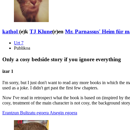
kathol
(e)k
TJ Klune
(r)en
Mr. Parnassus' Heim für m
Urt 7
Publikoa
Only a cosy bedside story if you ignore everything
izar 1
I'm sorry, but I just don't want to read any more books in which the m
used as a joke. I didn't get past the first few chapters.
Now I've read in retrospect what the book is based on (inspired by th
cosy, treatment of the main character is not cosy, the background stor
Erantzun
Bultzatu egoera
Atsegin egoera