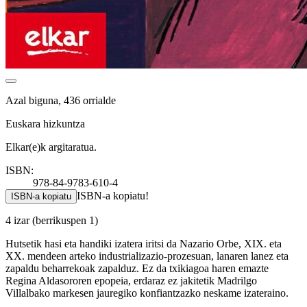
Azal biguna, 436 orrialde
Euskara hizkuntza
Elkar(e)k argitaratua.
ISBN:
978-84-9783-610-4
ISBN-a kopiatu!
ISBN-a kopiatu
4 izar
(berrikuspen 1)
Hutsetik hasi eta handiki izatera iritsi da Nazario Orbe, XIX. eta
XX. mendeen arteko industrializazio-prozesuan, lanaren lanez eta
zapaldu beharrekoak zapalduz. Ez da txikiagoa haren emazte
Regina Aldasororen epopeia, erdaraz ez jakitetik Madrilgo
Villalbako markesen jauregiko konfiantzazko neskame izateraino.