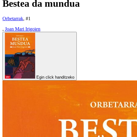
Bestea da mundua
Orbetarrak
, #
1
,
Joan Mari Irigoien
Egin click handitzeko