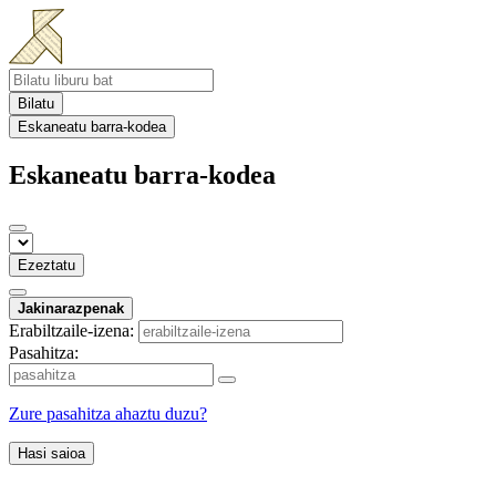
Bilatu
Eskaneatu barra-kodea
Eskaneatu barra-kodea
Ezeztatu
Jakinarazpenak
Erabiltzaile-izena:
Pasahitza:
Zure pasahitza ahaztu duzu?
Hasi saioa