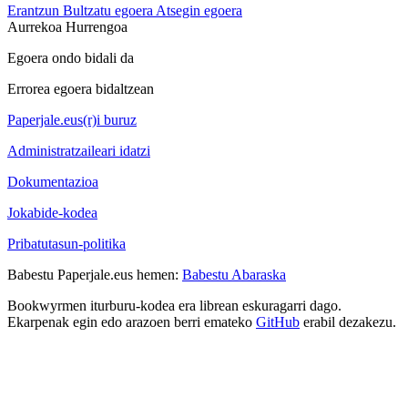
Erantzun
Bultzatu egoera
Atsegin egoera
Aurrekoa
Hurrengoa
Egoera ondo bidali da
Errorea egoera bidaltzean
Paperjale.eus(r)i buruz
Administratzaileari idatzi
Dokumentazioa
Jokabide-kodea
Pribatutasun-politika
Babestu Paperjale.eus hemen:
Babestu Abaraska
Bookwyrmen iturburu-kodea era librean eskuragarri dago.
Ekarpenak egin edo arazoen berri emateko
GitHub
erabil dezakezu.