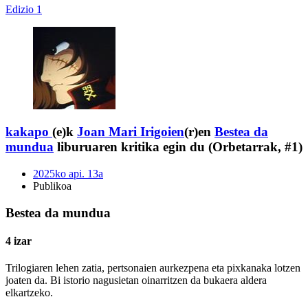
Edizio 1
kakapo
(e)k
Joan Mari Irigoien
(r)en
Bestea da
mundua
liburuaren kritika egin du (Orbetarrak, #1)
2025ko api. 13a
Publikoa
Bestea da mundua
4 izar
Trilogiaren lehen zatia, pertsonaien aurkezpena eta pixkanaka lotzen
joaten da. Bi istorio nagusietan oinarritzen da bukaera aldera
elkartzeko.