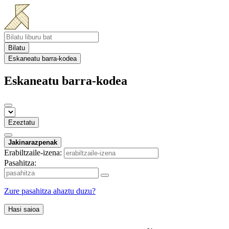
Bilatu
Eskaneatu barra-kodea
Eskaneatu barra-kodea
Ezeztatu
Jakinarazpenak
Erabiltzaile-izena:
Pasahitza:
Zure pasahitza ahaztu duzu?
Hasi saioa