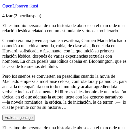
OpenLibraryn ikusi
4 izar
(2 berrikuspen)
El testimonio personal de una historia de abusos en el marco de una
relación lésbica relatado con un estimulante virtuosismo literario.
Cuando era una joven aspirante a escritora, Carmen Maria Machado
conoció a una chica menuda, rubia, de clase alta, licenciada en
Harvard, sofisticada y fascinante, con la que inició su primera
relación lésbica, después de varias experiencias sexuales con
hombres. La chica poseía una idílica cabaña en Bloomington, que es
la casa de los sueños del título.
Pero los sueños se convierten en pesadillas cuando la novia de
Machado empieza a mostrarse celosa, controladora y paranoica, para
acusarla de engañarla con todo el mundo y acabar agrediéndola
verbal e incluso físicamente. El libro es el testimonio de una relación
tóxica, en el que además la autora juega con los géneros narrativos
—la novela romántica, la erótica, la de iniciación, la de terror...—, lo
cual le permite contar su historia …
Erakutsi gehiago
El testimonio personal de una historia de abusos en el marco de una