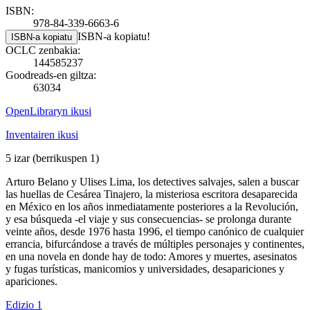
ISBN:
978-84-339-6663-6
ISBN-a kopiatu!
ISBN-a kopiatu
OCLC zenbakia:
144585237
Goodreads-en giltza:
63034
OpenLibraryn ikusi
Inventairen ikusi
5 izar
(berrikuspen 1)
Arturo Belano y Ulises Lima, los detectives salvajes, salen a buscar
las huellas de Cesárea Tinajero, la misteriosa escritora desaparecida
en México en los años inmediatamente posteriores a la Revolución,
y esa búsqueda -el viaje y sus consecuencias- se prolonga durante
veinte años, desde 1976 hasta 1996, el tiempo canónico de cualquier
errancia, bifurcándose a través de múltiples personajes y continentes,
en una novela en donde hay de todo: Amores y muertes, asesinatos
y fugas turísticas, manicomios y universidades, desapariciones y
apariciones.
Edizio 1