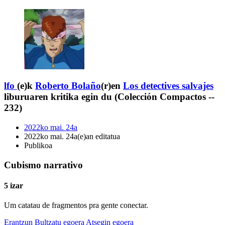
lfo
(e)k
Roberto Bolaño
(r)en
Los detectives salvajes
liburuaren kritika egin du (Colección Compactos --
232)
2022ko mai. 24a
2022ko mai. 24a(e)an editatua
Publikoa
Cubismo narrativo
5 izar
Um catatau de fragmentos pra gente conectar.
Erantzun
Bultzatu egoera
Atsegin egoera