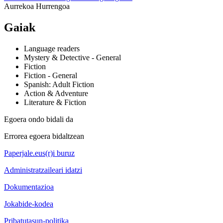
Aurrekoa
Hurrengoa
Gaiak
Language readers
Mystery & Detective - General
Fiction
Fiction - General
Spanish: Adult Fiction
Action & Adventure
Literature & Fiction
Egoera ondo bidali da
Errorea egoera bidaltzean
Paperjale.eus(r)i buruz
Administratzaileari idatzi
Dokumentazioa
Jokabide-kodea
Pribatutasun-politika