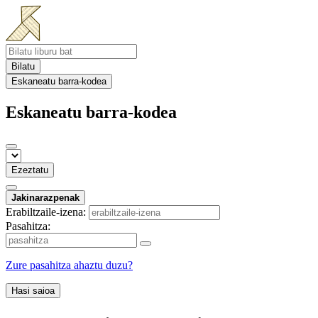
Bilatu
Eskaneatu barra-kodea
Eskaneatu barra-kodea
Ezeztatu
Jakinarazpenak
Erabiltzaile-izena:
Pasahitza:
Zure pasahitza ahaztu duzu?
Hasi saioa