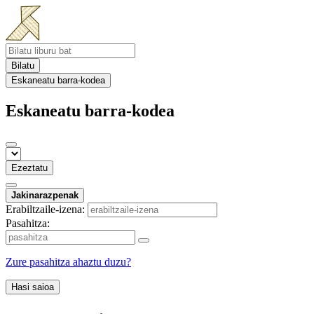
Bilatu
Eskaneatu barra-kodea
Eskaneatu barra-kodea
Ezeztatu
Jakinarazpenak
Erabiltzaile-izena:
Pasahitza:
Zure pasahitza ahaztu duzu?
Hasi saioa