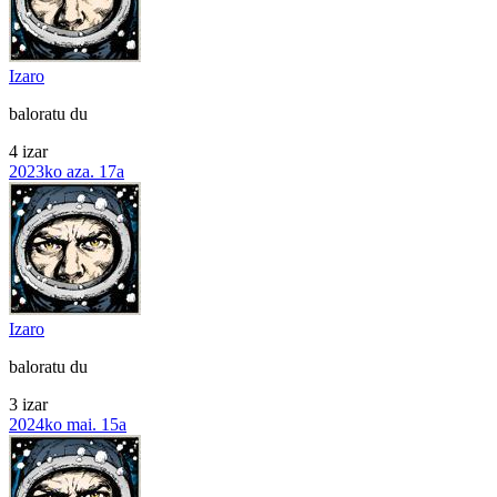
Izaro
baloratu du
4 izar
2023ko aza. 17a
Izaro
baloratu du
3 izar
2024ko mai. 15a