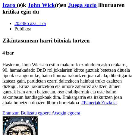
Izaro
(e)k
John Wick
(r)en
Juega sucio
liburuaren
kritika egin du
2023ko aza. 17a
Publikoa
Zikintasunean harri bitxiak lortzen
4 izar
Hasieran, Jhon Wick-en estilo makarrak ez ninduen asko erakarri,
90. hamarkadado DnD rol jokalarien klitxe guztiak betetzen dituela
tipoak esango nuke; baina liburua irakurtzen joan ahala, dibertigarria
izateaz gain, partidetan ezarri daitezkeen hainbat truko azaltzen
dizkigu. Erraz irakurtzekoa eta umore zabarrez azaltzen dituen
gauzak izan arren batzuetan, oso erabilgarriak eta uste baino
sakontasun handiagokoak dira. Erakargarria eta irakurtzen joan
ahala hobetzen doazen liburu horietakoa.
#PaperjaleZozketa
Erantzun
Bultzatu egoera
Atsegin egoera