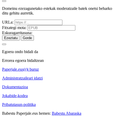
Domeinu ezezagunetako estekak moderatzaile batek onetsi beharko
ditu gehitu aurretik.
URLa:
Fitxategi mota:
Eskuragarritasuna:
Ezeztatu
Gorde
Egoera ondo bidali da
Errorea egoera bidaltzean
Paperjale.eus(r)i buruz
Administratzaileari idatzi
Dokumentazioa
Jokabide-kodea
Pribatutasun-politika
Babestu Paperjale.eus hemen:
Babestu Abaraska