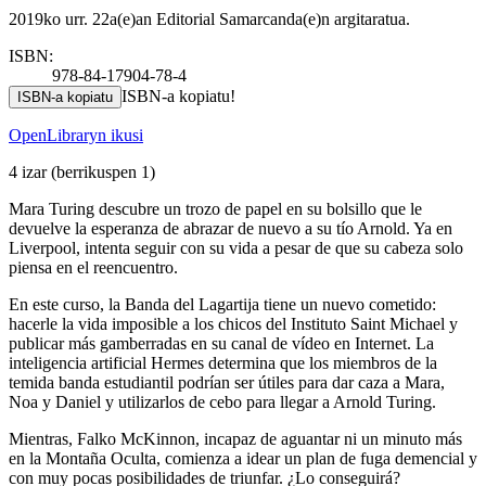
2019ko urr. 22a(e)an Editorial Samarcanda(e)n argitaratua.
ISBN:
978-84-17904-78-4
ISBN-a kopiatu!
ISBN-a kopiatu
OpenLibraryn ikusi
4 izar
(berrikuspen 1)
Mara Turing descubre un trozo de papel en su bolsillo que le
devuelve la esperanza de abrazar de nuevo a su tío Arnold. Ya en
Liverpool, intenta seguir con su vida a pesar de que su cabeza solo
piensa en el reencuentro.
En este curso, la Banda del Lagartija tiene un nuevo cometido:
hacerle la vida imposible a los chicos del Instituto Saint Michael y
publicar más gamberradas en su canal de vídeo en Internet. La
inteligencia artificial Hermes determina que los miembros de la
temida banda estudiantil podrían ser útiles para dar caza a Mara,
Noa y Daniel y utilizarlos de cebo para llegar a Arnold Turing.
Mientras, Falko McKinnon, incapaz de aguantar ni un minuto más
en la Montaña Oculta, comienza a idear un plan de fuga demencial y
con muy pocas posibilidades de triunfar. ¿Lo conseguirá?