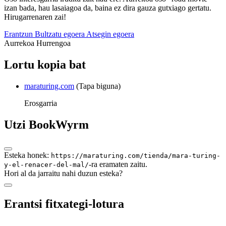
izan bada, hau lasaiagoa da, baina ez dira gauza gutxiago gertatu.
Hirugarrenaren zai!
Erantzun
Bultzatu egoera
Atsegin egoera
Aurrekoa
Hurrengoa
Lortu kopia bat
maraturing.com
(Tapa biguna)
Erosgarria
Utzi BookWyrm
Esteka honek:
https://maraturing.com/tienda/mara-turing-
-ra eramaten zaitu.
y-el-renacer-del-mal/
Hori al da jarraitu nahi duzun esteka?
Erantsi fitxategi-lotura