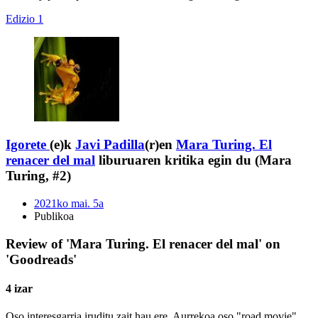
Edizio 1
Igorete
(e)k
Javi Padilla
(r)en
Mara Turing. El
renacer del mal
liburuaren kritika egin du (Mara
Turing, #2)
2021ko mai. 5a
Publikoa
Review of 'Mara Turing. El renacer del mal' on
'Goodreads'
4 izar
Oso interesgarria iruditu zait hau ere. Aurrekoa oso "road movie"