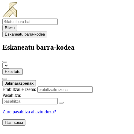
Bilatu
Eskaneatu barra-kodea
Eskaneatu barra-kodea
Ezeztatu
Jakinarazpenak
Erabiltzaile-izena:
Pasahitza:
Zure pasahitza ahaztu duzu?
Hasi saioa