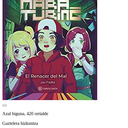
Azal biguna, 420 orrialde
Gaztelera hizkuntza