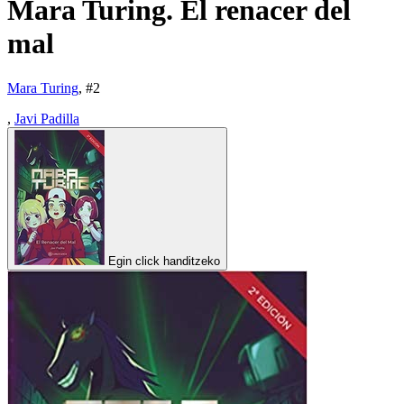
Mara Turing. El renacer del
mal
Mara Turing
, #
2
,
Javi Padilla
Egin click handitzeko