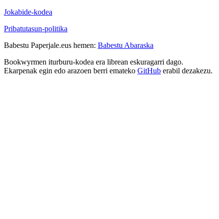
Jokabide-kodea
Pribatutasun-politika
Babestu Paperjale.eus hemen:
Babestu Abaraska
Bookwyrmen iturburu-kodea era librean eskuragarri dago.
Ekarpenak egin edo arazoen berri emateko
GitHub
erabil dezakezu.