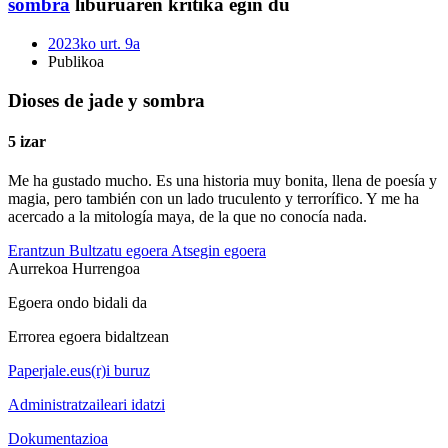
sombra
liburuaren kritika egin du
2023ko urt. 9a
Publikoa
Dioses de jade y sombra
5 izar
Me ha gustado mucho. Es una historia muy bonita, llena de poesía y
magia, pero también con un lado truculento y terrorífico. Y me ha
acercado a la mitología maya, de la que no conocía nada.
Erantzun
Bultzatu egoera
Atsegin egoera
Aurrekoa
Hurrengoa
Egoera ondo bidali da
Errorea egoera bidaltzean
Paperjale.eus(r)i buruz
Administratzaileari idatzi
Dokumentazioa