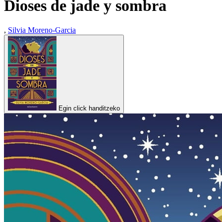
Dioses de jade y sombra
,
Silvia Moreno-Garcia
Egin click handitzeko