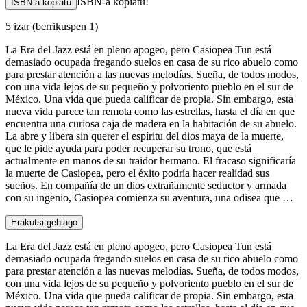
ISBN-a kopiatu!
ISBN-a kopiatu
5 izar
(berrikuspen 1)
La Era del Jazz está en pleno apogeo, pero Casiopea Tun está
demasiado ocupada fregando suelos en casa de su rico abuelo como
para prestar atención a las nuevas melodías. Sueña, de todos modos,
con una vida lejos de su pequeño y polvoriento pueblo en el sur de
México. Una vida que pueda calificar de propia. Sin embargo, esta
nueva vida parece tan remota como las estrellas, hasta el día en que
encuentra una curiosa caja de madera en la habitación de su abuelo.
La abre y libera sin querer el espíritu del dios maya de la muerte,
que le pide ayuda para poder recuperar su trono, que está
actualmente en manos de su traidor hermano. El fracaso significaría
la muerte de Casiopea, pero el éxito podría hacer realidad sus
sueños. En compañía de un dios extrañamente seductor y armada
con su ingenio, Casiopea comienza su aventura, una odisea que …
Erakutsi gehiago
La Era del Jazz está en pleno apogeo, pero Casiopea Tun está
demasiado ocupada fregando suelos en casa de su rico abuelo como
para prestar atención a las nuevas melodías. Sueña, de todos modos,
con una vida lejos de su pequeño y polvoriento pueblo en el sur de
México. Una vida que pueda calificar de propia. Sin embargo, esta