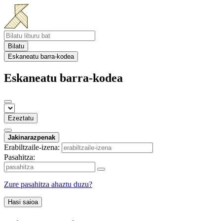
Bilatu
Eskaneatu barra-kodea
Eskaneatu barra-kodea
Ezeztatu
Jakinarazpenak
Erabiltzaile-izena:
Pasahitza:
Zure pasahitza ahaztu duzu?
Hasi saioa