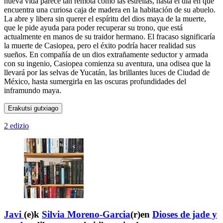
nueva vida parece tan remota como las estrellas, hasta el día en que
encuentra una curiosa caja de madera en la habitación de su abuelo.
La abre y libera sin querer el espíritu del dios maya de la muerte,
que le pide ayuda para poder recuperar su trono, que está
actualmente en manos de su traidor hermano. El fracaso significaría
la muerte de Casiopea, pero el éxito podría hacer realidad sus
sueños. En compañía de un dios extrañamente seductor y armada
con su ingenio, Casiopea comienza su aventura, una odisea que la
llevará por las selvas de Yucatán, las brillantes luces de Ciudad de
México, hasta sumergirla en las oscuras profundidades del
inframundo maya.
Erakutsi gutxiago
2 edizio
Javi
(e)k
Silvia Moreno-Garcia
(r)en
Dioses de jade y