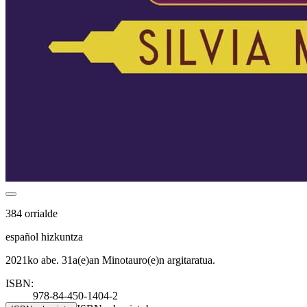
384 orrialde
español hizkuntza
2021ko abe. 31a(e)an Minotauro(e)n argitaratua.
ISBN:
978-84-450-1404-2