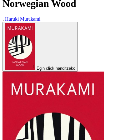
Norwegian Wood
,
Haruki Murakami
Egin click handitzeko