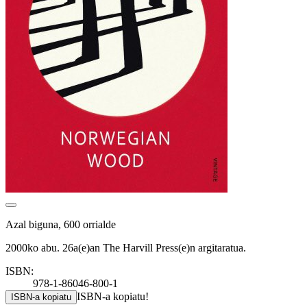
Azal biguna, 600 orrialde
2000ko abu. 26a(e)an The Harvill Press(e)n argitaratua.
ISBN:
978-1-86046-800-1
ISBN-a kopiatu!
ISBN-a kopiatu