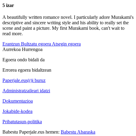
5 izar
A beautifully written romance novel. I particularly adore Murakami's
descriptive and sincere writing style and his ability to really set the
scene and paint a picture. My first Murakami book, can't wait to
read more.
Erantzun
Bultzatu egoera
Atsegin egoera
Aurrekoa
Hurrengoa
Egoera ondo bidali da
Errorea egoera bidaltzean
Paperjale.eus(r)i buruz
Administratzaileari idatzi
Dokumentazioa
Jokabide-kodea
Pribatutasun-politika
Babestu Paperjale.eus hemen:
Babestu Abaraska