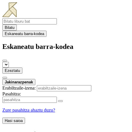
Bilatu
Eskaneatu barra-kodea
Eskaneatu barra-kodea
Ezeztatu
Jakinarazpenak
Erabiltzaile-izena:
Pasahitza:
Zure pasahitza ahaztu duzu?
Hasi saioa