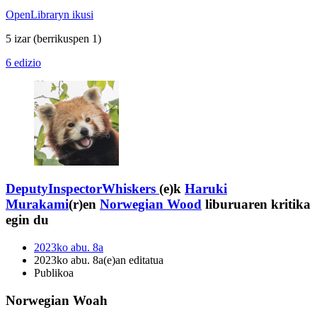
OpenLibraryn ikusi
5 izar
(berrikuspen 1)
6 edizio
DeputyInspectorWhiskers
(e)k
Haruki
Murakami
(r)en
Norwegian Wood
liburuaren kritika
egin du
2023ko abu. 8a
2023ko abu. 8a(e)an editatua
Publikoa
Norwegian Woah