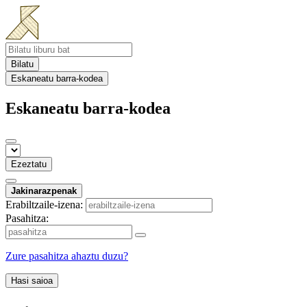
Bilatu
Eskaneatu barra-kodea
Eskaneatu barra-kodea
Ezeztatu
Jakinarazpenak
Erabiltzaile-izena:
Pasahitza:
Zure pasahitza ahaztu duzu?
Hasi saioa