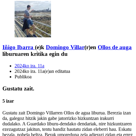
Iñigo Ibarra
(e)k
Domingo Villar
(r)en
Ollos de auga
liburuaren kritika egin du
2024ko ira. 11a
2024ko ira. 11a(e)an editatua
Publikoa
Gustatu zait.
5 izar
Gustatu zait Domingo Villarren Ollos de agua liburua. Berezia izan
da, galegoz hitzik jakin gabe jatorrizko hizkuntzan irakurri
dudalako. A Guardako liburu-dendako dendariak, nire hizkuntzaren
ezezagutzaz jakitun, tentu handiz hautatu zidan eleberri hau. Eskatu
bezala, nobela beltza. Berak umoreduna zela adierazi zidan eta errez