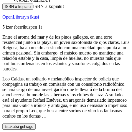
978-84-7844-048-1
ISBN-a kopiatu!
ISBN-a kopiatu
OpenLibraryn ikusi
5 izar
(berrikuspen 1)
Entre el aroma del mar y de los pinos gallegos, en una torre
residencial junto a la playa, un joven saxofonista de ojos claros, Luis
Reigosa, ha aparecido asesinado con una crueldad que apunta a un
crimen pasional. Sin embargo, el músico muerto no mantiene una
relación estable y la casa, limpia de huellas, no muestra más que
partituras ordenadas en los estantes y saxofones colgados en las
paredes.
Leo Caldas, un solitario y melancólico inspector de policía que
compagina su trabajo en comisaría con un consultorio radiofónico,
se hará cargo de una investigación que le llevará de la bruma del
anochecer al humo de las tabernas y los clubes de jazz. A su lado
está el ayudante Rafael Estévez, un aragonés demasiado impetuoso
para una Galicia irónica y ambigua, e incluso demasiado impetuoso
para el propio Leo, que busca entre sorbos de vino los fantasmas
ocultos en los demás …
Erakutsi gehiago