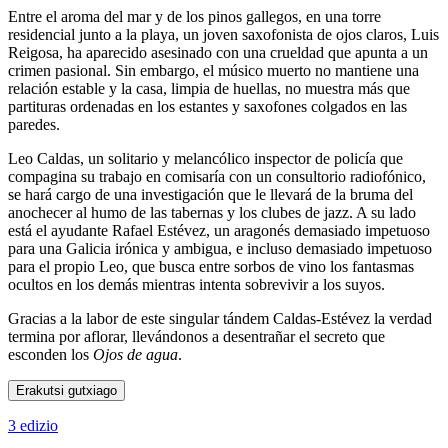
Entre el aroma del mar y de los pinos gallegos, en una torre
residencial junto a la playa, un joven saxofonista de ojos claros, Luis
Reigosa, ha aparecido asesinado con una crueldad que apunta a un
crimen pasional. Sin embargo, el músico muerto no mantiene una
relación estable y la casa, limpia de huellas, no muestra más que
partituras ordenadas en los estantes y saxofones colgados en las
paredes.
Leo Caldas, un solitario y melancólico inspector de policía que
compagina su trabajo en comisaría con un consultorio radiofónico,
se hará cargo de una investigación que le llevará de la bruma del
anochecer al humo de las tabernas y los clubes de jazz. A su lado
está el ayudante Rafael Estévez, un aragonés demasiado impetuoso
para una Galicia irónica y ambigua, e incluso demasiado impetuoso
para el propio Leo, que busca entre sorbos de vino los fantasmas
ocultos en los demás mientras intenta sobrevivir a los suyos.
Gracias a la labor de este singular tándem Caldas-Estévez la verdad
termina por aflorar, llevándonos a desentrañar el secreto que
esconden los
Ojos de agua
.
Erakutsi gutxiago
3 edizio