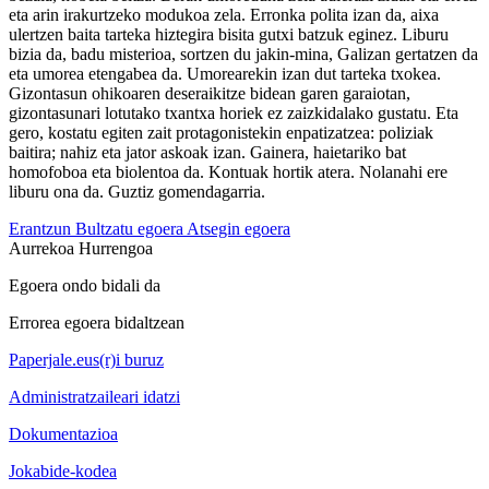
eta arin irakurtzeko modukoa zela. Erronka polita izan da, aixa
ulertzen baita tarteka hiztegira bisita gutxi batzuk eginez. Liburu
bizia da, badu misterioa, sortzen du jakin-mina, Galizan gertatzen da
eta umorea etengabea da. Umorearekin izan dut tarteka txokea.
Gizontasun ohikoaren deseraikitze bidean garen garaiotan,
gizontasunari lotutako txantxa horiek ez zaizkidalako gustatu. Eta
gero, kostatu egiten zait protagonistekin enpatizatzea: poliziak
baitira; nahiz eta jator askoak izan. Gainera, haietariko bat
homofoboa eta biolentoa da. Kontuak hortik atera. Nolanahi ere
liburu ona da. Guztiz gomendagarria.
Erantzun
Bultzatu egoera
Atsegin egoera
Aurrekoa
Hurrengoa
Egoera ondo bidali da
Errorea egoera bidaltzean
Paperjale.eus(r)i buruz
Administratzaileari idatzi
Dokumentazioa
Jokabide-kodea